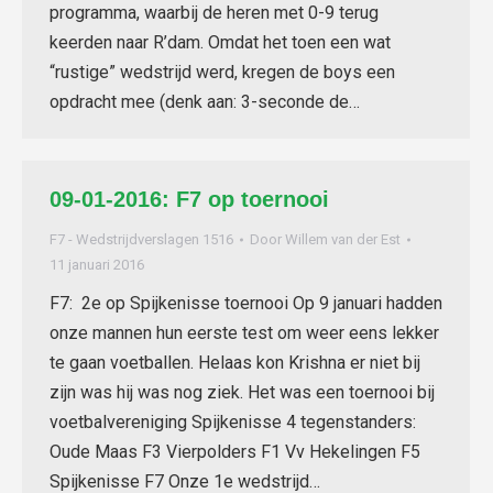
programma, waarbij de heren met 0-9 terug
keerden naar R’dam. Omdat het toen een wat
“rustige” wedstrijd werd, kregen de boys een
opdracht mee (denk aan: 3-seconde de…
09-01-2016: F7 op toernooi
F7 - Wedstrijdverslagen 1516
Door
Willem van der Est
11 januari 2016
F7: 2e op Spijkenisse toernooi Op 9 januari hadden
onze mannen hun eerste test om weer eens lekker
te gaan voetballen. Helaas kon Krishna er niet bij
zijn was hij was nog ziek. Het was een toernooi bij
voetbalvereniging Spijkenisse 4 tegenstanders:
Oude Maas F3 Vierpolders F1 Vv Hekelingen F5
Spijkenisse F7 Onze 1e wedstrijd…