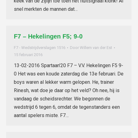
keek van de zijlijn toe toen het fluitsignaal klonk! Al
snel merkten de mannen dat…
F7 – Hekelingen F5; 9-0
F7 - Wedstrijdverslagen 1516
Door
Willem van der Est
15 februari 2016
13-02-2016 Spartaan’20 F7 – V.V. Hekelingen F5 9-
0 Het was een koude zaterdag die 13e februari. De
boys waren al lekker warm gelopen. He, trainer
Rinesh, wat doe je daar op het veld? Oh nee, hij is
vandaag de scheidsrechter. We begonnen de
wedstrijd 6 tegen 6, omdat de tegenstanders een
aantal spelers miste. F7…