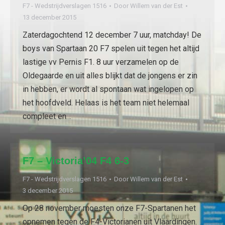
F7 - Wedstrijdverslagen 1516
Door
Willem van der Est
13 december 2015
Zaterdagochtend 12 december 7 uur, matchday! De
boys van Spartaan 20 F7 spelen uit tegen het altijd
lastige vv Pernis F1. 8 uur verzamelen op de
Oldegaarde en uit alles blijkt dat de jongens er zin
in hebben, er wordt al spontaan wat ingelopen op
het hoofdveld. Helaas is het team niet helemaal
compleet en…
F7 – Victoria’04 F4 6-3
F7 - Wedstrijdverslagen 1516
Door
Willem van der Est
3 december 2015
Op 28 november moesten onze F7-Spartanen het
opnemen tegen de F4-Victorianen uit Vlaardingen.