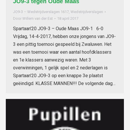
JO9-3 tegen Oude Maas
JO9-3 – Wedstrijdverslagen 1617
,
Wedstrijdverslagen
Door
Willem van der Est
18 april 2017
Spartaan’20 JO9-3 – Oude Maas JO9-1 6-0
Vrijdag, 14-4-2017, hebben onze jongens van JO9-
3 een pittig toernooi gespeeld bij Zwaluwen. Het
was een toernooi waar een aantal hoofdklassers
en 1e klassers aanwezig waren. Met 3
overwinningen, 1 gelijk spel en 2 nederlagen is
Spartaan’20 JO9-3 op een knappe 3e plaatst
geëindigd. KLASSE MANNEN!!! De volgende dag…