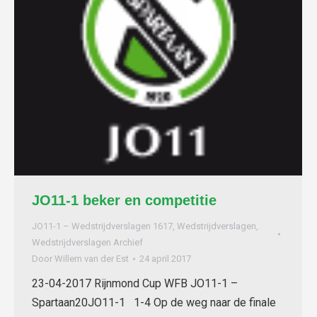
JO11-1 beker en competitie
JO11-1 – Wedstrijdverslagen 1617
,
Wedstrijdverslagen
,
Wedstrijdverslagen Archief
Door
Willem van der Est
24 april 2017
23-04-2017 Rijnmond Cup WFB JO11-1 –
Spartaan20JO11-1 1-4 Op de weg naar de finale