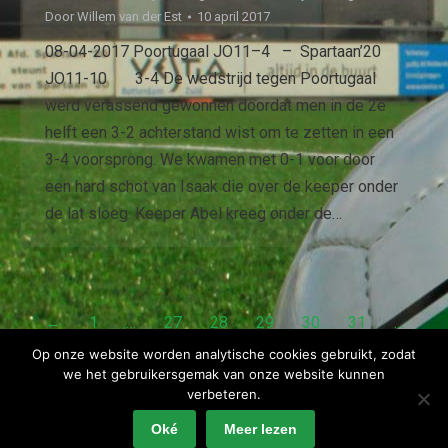
Door
Willem van der Est
10 april 2017
08-04-2017 Poortugaal JO11–4 – Spartaan’20
JO11-10 3-4 De wedstrijd tegen Poortugaal
werd verassend gewonnen doordat men in de 2e
helft een 3-2 achterstand wist om te zetten in een
3-4 voorsprong. We kwamen met 0-1 voor door
een hard schot van Isaak die over de keeper onder
de lat sloeg. Keeper Abel kreeg onder de…
←
1
…
27
28
29
30
31
…
44
→
Op onze website worden analytische cookies gebruikt, zodat
we het gebruikersgemak van onze website kunnen
verbeteren.
Oké
Meer lezen