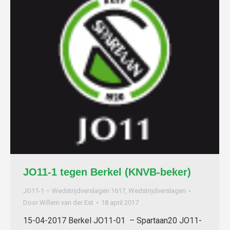
JO11-1 tegen Berkel (KNVB-beker)
JO11-1 – Wedstrijdverslagen 1617
,
Wedstrijdverslagen
Door
Willem van der Est
18 april 2017
15-04-2017 Berkel JO11-01 – Spartaan20 JO11-