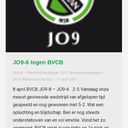
JO9-6 tegen BVCB
JO9-6 – Wedstrijdverslagen 1617
,
Wedstrijdverslagen
Door
Willem van der Est
11 april 2017
8 april BVCB JO9-8 – JO9-6 2-5 Vandaag onze
meest gevreesde wedstrijd van afgelopen tijd
gespeeld en nog gewonnen met 5-2. Wat een
opluchting en blijdschap. Ben er nog steeds
ondersteboven van en vol emotie. Vond het zo
spannend, BVCB staat al een tijdje op 1e plek en