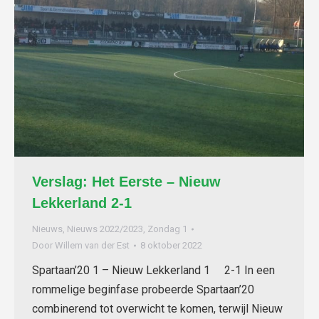
Verslag: Het Eerste – Nieuw
Lekkerland 2-1
Nieuws
,
Nieuws 2022/2023
,
Zondag 1
Door
Willem van der Est
8 oktober 2022
Spartaan’20 1 – Nieuw Lekkerland 1 2-1 In een
rommelige beginfase probeerde Spartaan’20
combinerend tot overwicht te komen, terwijl Nieuw