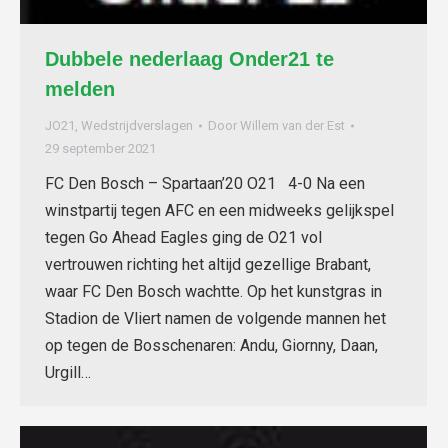
Dubbele nederlaag Onder21 te
melden
JO21
,
Wedstrijdverslagen
Door
Willem van der Est
29 september 2021
FC Den Bosch – Spartaan’20 O21 4-0 Na een
winstpartij tegen AFC en een midweeks gelijkspel
tegen Go Ahead Eagles ging de O21 vol
vertrouwen richting het altijd gezellige Brabant,
waar FC Den Bosch wachtte. Op het kunstgras in
Stadion de Vliert namen de volgende mannen het
op tegen de Bosschenaren: Andu, Giornny, Daan,
Urgill…