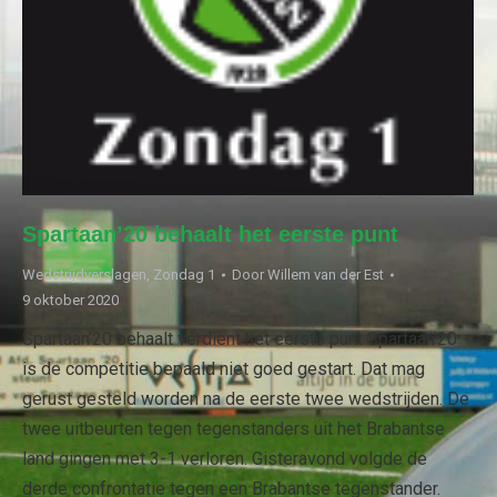
Spartaan’20 behaalt het eerste punt
Wedstrijdverslagen
,
Zondag 1
Door
Willem van der Est
9 oktober 2020
Spartaan’20 behaalt verdient het eerste punt Spartaan’20
is de competitie bepaald niet goed gestart. Dat mag
gerust gesteld worden na de eerste twee wedstrijden. De
twee uitbeurten tegen tegenstanders uit het Brabantse
land gingen met 3-1 verloren. Gisteravond volgde de
derde confrontatie tegen een Brabantse tegenstander.