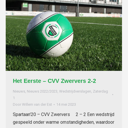
Het Eerste – CVV Zwervers 2-2
Nieuws
,
Nieuws 2022/2023
,
Wedstrijdverslagen
,
Zaterdag
1
Door
Willem van der Est
14 mei 2023
Spartaan’20 – CVV Zwervers 2 – 2 Een wedstrijd
gespeeld onder warme omstandigheden, waardoor