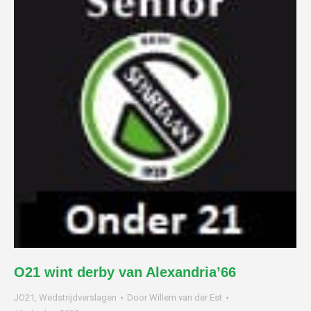
O21 wint derby van Alexandria’66
JO21
,
Wedstrijdverslagen
Door
Willem van der Est