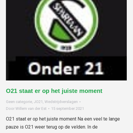
O21 staat er op het juiste moment
Geen categorie
,
JO21
,
Wedstrijdverslagen
Door
Willem van der Est
15 september 2021
O21 staat er op het juiste moment Na een veel te lange
pauze is O21 weer terug op de velden. In de