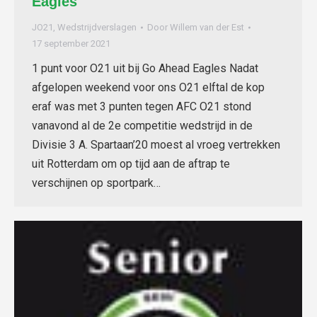
Eagles
JO21
,
Wedstrijdverslagen
Door
Willem van der Est
17 september 2021
1 punt voor O21 uit bij Go Ahead Eagles Nadat
afgelopen weekend voor ons O21 elftal de kop
eraf was met 3 punten tegen AFC O21 stond
vanavond al de 2e competitie wedstrijd in de
Divisie 3 A. Spartaan’20 moest al vroeg vertrekken
uit Rotterdam om op tijd aan de aftrap te
verschijnen op sportpark…