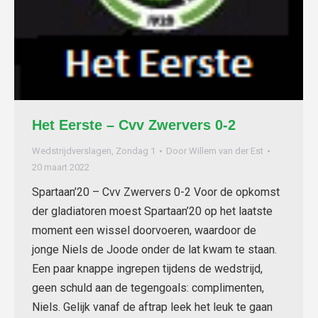
Het Eerste – Cvv Zwervers 0-2
Wedstrijdverslagen
,
Zondag 1
Door
Willem van der Est
20 maart 2022
Spartaan’20 – Cvv Zwervers 0-2 Voor de opkomst
der gladiatoren moest Spartaan’20 op het laatste
moment een wissel doorvoeren, waardoor de
jonge Niels de Joode onder de lat kwam te staan.
Een paar knappe ingrepen tijdens de wedstrijd,
geen schuld aan de tegengoals: complimenten,
Niels. Gelijk vanaf de aftrap leek het leuk te gaan