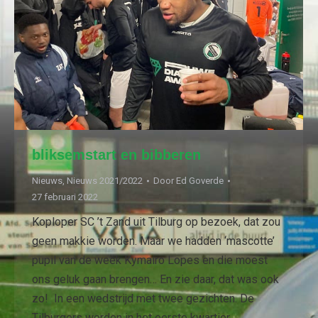
bliksemstart en bibberen
Nieuws
,
Nieuws 2021/2022
Door
Ed Goverde
27 februari 2022
Koploper SC ’t Zand uit Tilburg op bezoek, dat zou
geen makkie worden. Maar we hadden ‘mascotte’
pupil van de week Kymairo Lopes en die moest
ons geluk gaan brengen… En zie daar, dat was ook
zo! In een wedstrijd met twee gezichten. De
Tilburgers werden in het eerste kwartier