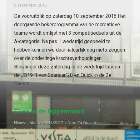
8 september 2016
De vooruitblik op zaterdag 10 september 2016 Het
doorgaande bekerprogramma van de recreatieve
teams wordt omlijst met 3 competitieduels uit de
A-categorie. Na pas 1 wedstrijd gespeeld te
hebben kunnen we daar natuurlijk nog niets zeggen
over de onderlinge krachtsverhoudingen.
Blikvanger deze zaterdag is de wedstrijd tussen
de JO19-1 van Spartaan’20 en Quick in de 2e
Divisie…
Ellen in de lappenmand
Nieuws
,
Nieuws 2016/2017
Door
Ed Goverde
7 september 2016