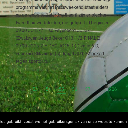
programma van het Paasweekend staat elders
op de website Zaterdag 8 april zijn er slechts
twee thuiswedstrijden, die gelijkertijd beginnen.
09.00 JO13-2 – sc Feyenoord JO13-1
(Zwaluwen Jeugd Beker O13; 1/2 FINALE)
09.00 JO15-2 – DHC JO15-1 (Divisie 6 D;
voorjaar) Blikvanger(s) Jeugd JO13-2 bekert
tegen sportclub…
←
1
…
53
54
55
56
57
…
206
ies gebruikt, zodat we het gebruikersgemak van onze website kunnen 