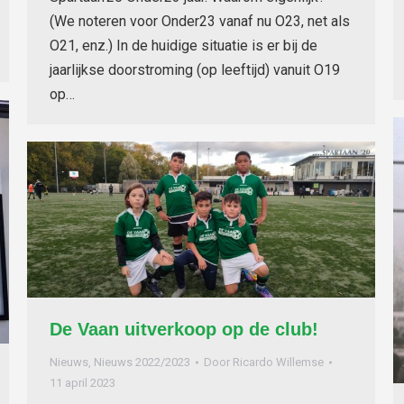
(We noteren voor Onder23 vanaf nu O23, net als
O21, enz.) In de huidige situatie is er bij de
jaarlijkse doorstroming (op leeftijd) vanuit O19
op…
De Vaan uitverkoop op de club!
Nieuws
,
Nieuws 2022/2023
Door
Ricardo Willemse
11 april 2023