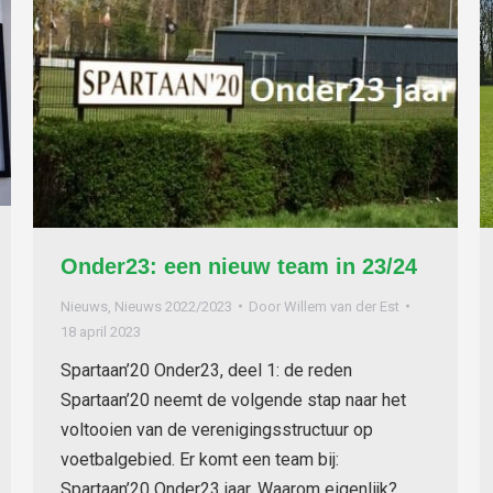
Onder23: een nieuw team in 23/24
Nieuws
,
Nieuws 2022/2023
Door
Willem van der Est
18 april 2023
Spartaan’20 Onder23, deel 1: de reden
Spartaan’20 neemt de volgende stap naar het
voltooien van de verenigingsstructuur op
voetbalgebied. Er komt een team bij:
Spartaan’20 Onder23 jaar. Waarom eigenlijk?