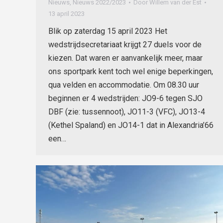
Nieuws
,
Nieuws 2022/2023
Door
Willem van der Est
13 april 2023
Blik op zaterdag 15 april 2023 Het
wedstrijdsecretariaat krijgt 27 duels voor de
kiezen. Dat waren er aanvankelijk meer, maar
ons sportpark kent toch wel enige beperkingen,
qua velden en accommodatie. Om 08.30 uur
beginnen er 4 wedstrijden: JO9-6 tegen SJO
DBF (zie: tussennoot), JO11-3 (VFC), JO13-4
(Kethel Spaland) en JO14-1 dat in Alexandria’66
een…