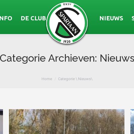
INFO
DE CLUB
NIEUWS
Categorie Archieven:
Nieuw
Je bent hier:
Home
Categorie \ Nieuws\