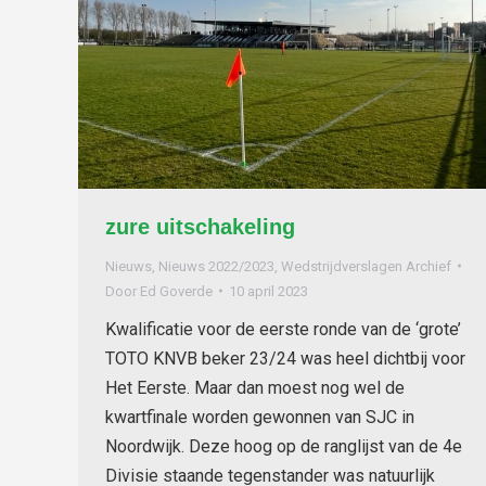
zure uitschakeling
Nieuws
,
Nieuws 2022/2023
,
Wedstrijdverslagen Archief
Door
Ed Goverde
10 april 2023
Kwalificatie voor de eerste ronde van de ‘grote’
TOTO KNVB beker 23/24 was heel dichtbij voor
Het Eerste. Maar dan moest nog wel de
kwartfinale worden gewonnen van SJC in
Noordwijk. Deze hoog op de ranglijst van de 4e
Divisie staande tegenstander was natuurlijk