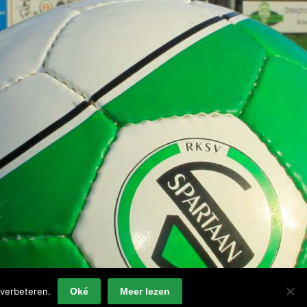
→
verbeteren.
Oké
Meer lezen
Privacyverklaring