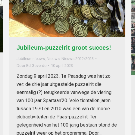
Jubileum-puzzelrit groot succes!
Jubileumnieuws
,
Nieuws
,
Nieuws 2022/2023
Door
Ed Goverde
10 april 2023
Zondag 9 april 2023, 1e Paasdag was het zo
ver: de drie jaar uitgestelde puzzelrit die
eenmalig (?) terugkeerde vanwege de viering
van 100 jaar Spartaan’20. Vele tientallen jaren
tussen 1970 en 2010 was een van de mooie
clubactiviteiten de Paas-puzzelrit. Ter
gelegenheid van het 100-jarig bestaan stond de
puzzelrit weer op het programma. Door…