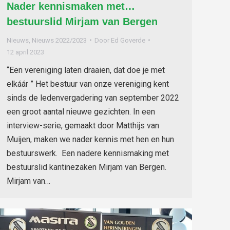
Nader kennismaken met…
bestuurslid Mirjam van Bergen
Nieuws
,
Nieuws 2022/2023
Door
Ed Goverde
12 april 2023
“Een vereniging laten draaien, dat doe je met
elkáár ” Het bestuur van onze vereniging kent
sinds de ledenvergadering van september 2022
een groot aantal nieuwe gezichten. In een
interview-serie, gemaakt door Matthijs van
Muijen, maken we nader kennis met hen en hun
bestuurswerk. Een nadere kennismaking met
bestuurslid kantinezaken Mirjam van Bergen.
Mirjam van…