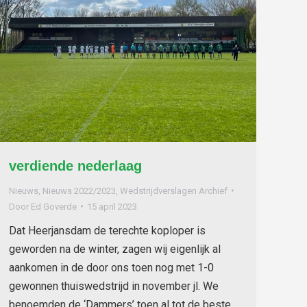
verdiende nederlaag
Nieuws
,
Nieuws 2022/2023
,
Wedstrijdverslagen Archief
Door
Ed Goverde
15 april 2023
Dat Heerjansdam de terechte koploper is
geworden na de winter, zagen wij eigenlijk al
aankomen in de door ons toen nog met 1-0
gewonnen thuiswedstrijd in november jl. We
benoemden de ‘Dammers’ toen al tot de beste