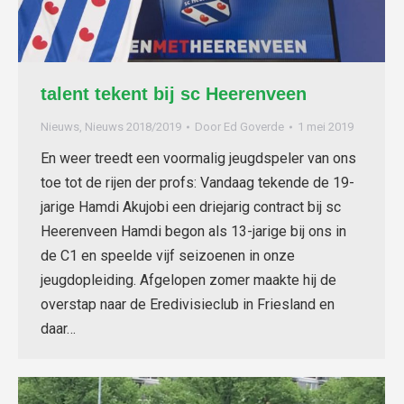
talent tekent bij sc Heerenveen
Nieuws
,
Nieuws 2018/2019
Door
Ed Goverde
1 mei 2019
En weer treedt een voormalig jeugdspeler van ons
toe tot de rijen der profs: Vandaag tekende de 19-
jarige Hamdi Akujobi een driejarig contract bij sc
Heerenveen Hamdi begon als 13-jarige bij ons in
de C1 en speelde vijf seizoenen in onze
jeugdopleiding. Afgelopen zomer maakte hij de
overstap naar de Eredivisieclub in Friesland en
daar…