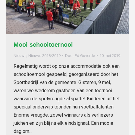
Mooi schooltoernooi
Nieuws
,
Nieuws 2018/2019
Door
Ed Goverde
10 mei 2019
Regelmatig wordt op onze accommodatie ook een
schooltoernooi gespeeld, georganiseerd door het
Sportbedrijf van de gemeente. Gisteren, 9 mei,
waren we wederom gastheer. Van een toernooi
waarvan de spelvreugde afspatte! Kinderen uit het
speciaal onderwijs toonden hun voetbaltalenten.
Enorme vreugde, zowel winnaars als verliezers
juichen en zijn blij na elk eindsignaal. Een mooie
dag om…