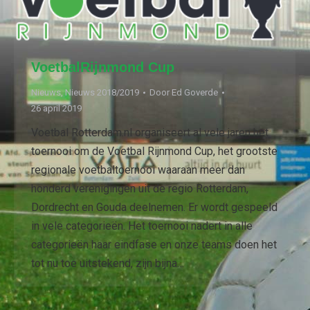
VoetbalRijnmond Cup
Nieuws
,
Nieuws 2018/2019
Door
Ed Goverde
26 april 2019
Voetbal Rotterdam.nl organiseert al vele jaren het
toernooi om de Voetbal Rijnmond Cup, het grootste
regionale voetbaltoernooi waaraan meer dan
honderd verenigingen uit de regio Rotterdam,
Dordrecht en Gouda deelnemen. Er wordt gespeeld
in vele categorieën. Het toernooi nadert in alle
categorieën haar eindfase en onze teams doen het
tot nu toe uitstekend, zijn bijna…