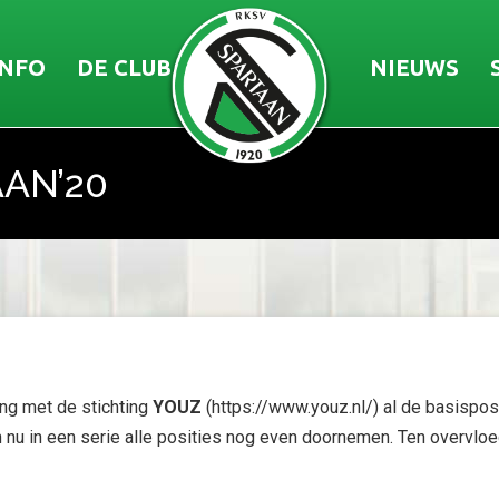
INFO
DE CLUB
NIEUWS
AAN’20
ng met de stichting
YOUZ
(https://www.youz.nl/) al de basispos
in een serie alle posities nog even doornemen. Ten overvloede,