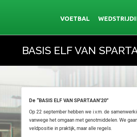
VOETBAL
WEDSTRIJD
BASIS ELF VAN SPART
Je bent hier:
De “BASIS ELF VAN SPARTAAN’20”
Op 22 september hebben we i.v.m. de samenwerki
vanwege het omgaan met genotmiddelen. We gaan nu 
veldpositie in praktijk, maar alle regels.