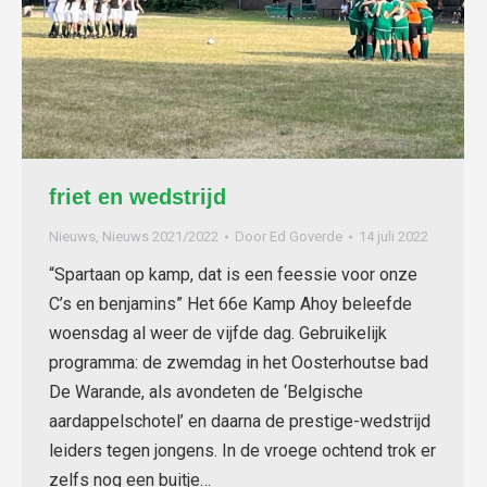
friet en wedstrijd
Nieuws
,
Nieuws 2021/2022
Door
Ed Goverde
14 juli 2022
“Spartaan op kamp, dat is een feessie voor onze
C’s en benjamins” Het 66e Kamp Ahoy beleefde
woensdag al weer de vijfde dag. Gebruikelijk
programma: de zwemdag in het Oosterhoutse bad
De Warande, als avondeten de ‘Belgische
aardappelschotel’ en daarna de prestige-wedstrijd
leiders tegen jongens. In de vroege ochtend trok er
zelfs nog een buitje…