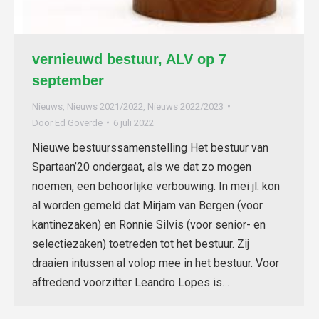
vernieuwd bestuur, ALV op 7
september
Nieuws
,
Nieuws 2021/2022
,
Nieuws 2022/2023
Door
Ed Goverde
6 juli 2022
Nieuwe bestuurssamenstelling Het bestuur van
Spartaan’20 ondergaat, als we dat zo mogen
noemen, een behoorlijke verbouwing. In mei jl. kon
al worden gemeld dat Mirjam van Bergen (voor
kantinezaken) en Ronnie Silvis (voor senior- en
selectiezaken) toetreden tot het bestuur. Zij
draaien intussen al volop mee in het bestuur. Voor
aftredend voorzitter Leandro Lopes is…