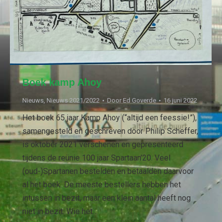
Boek kamp Ahoy
Nieuws
,
Nieuws 2021/2022
Door
Ed Goverde
16 juni 2022
Het boek 65 jaar Kamp Ahoy (“altijd een feessie!”),
samengesteld en geschreven door Philip Scheffer,
is oktober 2021 verschenen en gepresenteerd
tijdens de reünie 100 jaar Spartaan’20. Veel
(oud-)Spartanen bestelden en betaalden daarvoor
al het boek. De meeste bestellers hebben het
intussen in bezit, maar een klein aantal heeft nog
niet in bezit. Wie het…