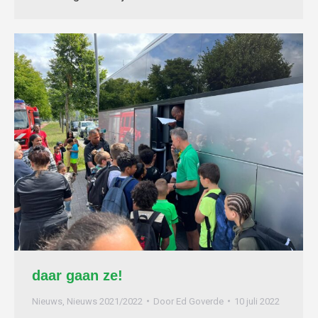
daar gaan ze!
Nieuws
,
Nieuws 2021/2022
Door
Ed Goverde
10 juli 2022