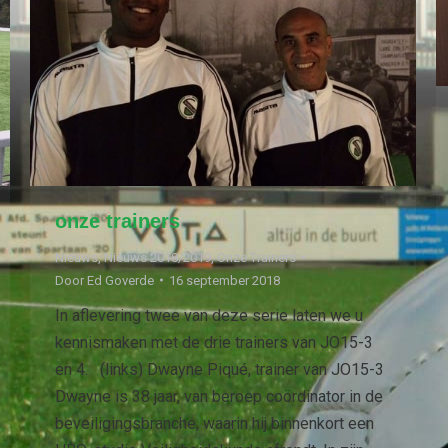
onze trainers
Nieuws
,
Nieuws 2018/2019
,
Onze Trainers
Door
Ed Goverde
16 september 2018
In aflevering twee van deze serie laten we u
kennismaken met de drie trainers van JO15-3
en 4. (links) Dwayne Piqué, trainer van JO15-3
Dwayne is 38 jaar, van beroep coördinator in de
beveiligingsbranche, waarin hij binnenkort een