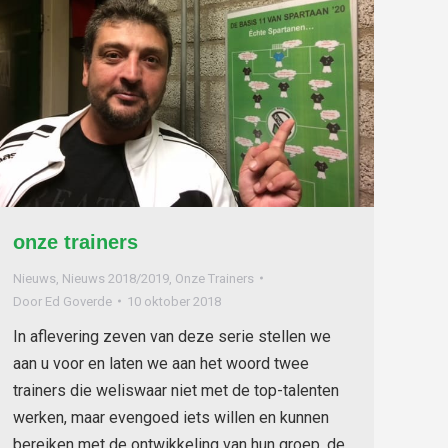
onze trainers
Nieuws
,
Nieuws 2018/2019
,
Onze Trainers
Door
Ed Goverde
10 oktober 2018
In aflevering zeven van deze serie stellen we
aan u voor en laten we aan het woord twee
trainers die weliswaar niet met de top-talenten
werken, maar evengoed iets willen en kunnen
bereiken met de ontwikkeling van hun groep, de