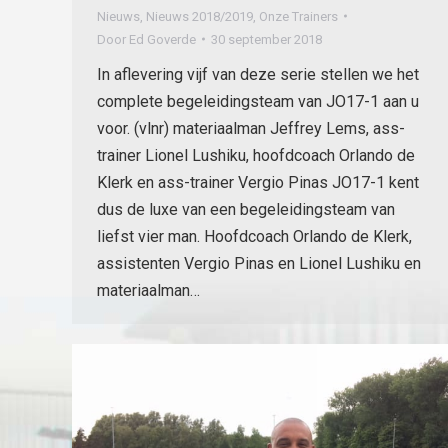
Nieuws
,
Nieuws 2018/2019
,
Onze Trainers
Door
Ed Goverde
30 september 2018
In aflevering vijf van deze serie stellen we het
complete begeleidingsteam van JO17-1 aan u
voor. (vlnr) materiaalman Jeffrey Lems, ass-
trainer Lionel Lushiku, hoofdcoach Orlando de
Klerk en ass-trainer Vergio Pinas JO17-1 kent
dus de luxe van een begeleidingsteam van
liefst vier man. Hoofdcoach Orlando de Klerk,
assistenten Vergio Pinas en Lionel Lushiku en
materiaalman…