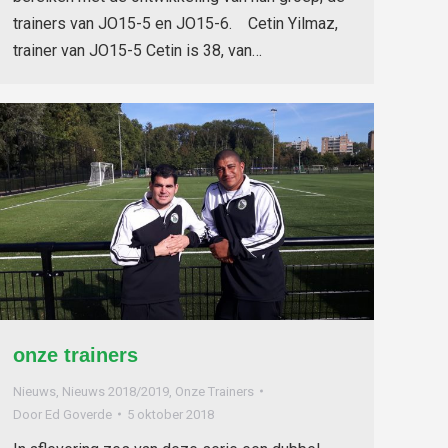
trainers van JO15-5 en JO15-6. Cetin Yilmaz,
trainer van JO15-5 Cetin is 38, van…
onze trainers
Nieuws
,
Nieuws 2018/2019
,
Onze Trainers
Door
Ed Goverde
5 oktober 2018