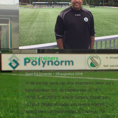
onze trainers
Nieuws
,
Nieuws 2018/2019
,
Onze Trainers
Door
Ed Goverde
28 augustus 2018
In de eerste serie van drie interviews laten we u
kennismaken met de trainers van JO13-1,
JO13-2 en JO13-3. Paulo Gomes, trainer van
JO13-1 38 jaar en vader van twee kinderen,
woont bijna aan de overkant in Zuidwijk. Zijn