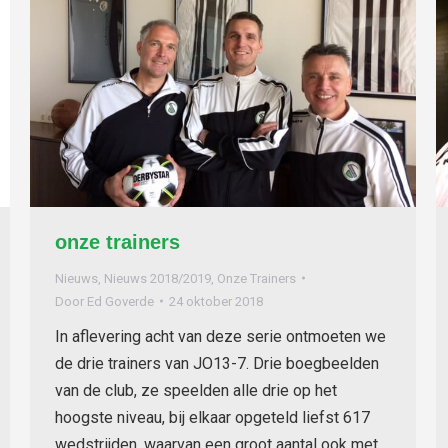
onze trainers
Nieuws
,
Nieuws 2018/2019
,
Onze Trainers
Door
Ed Goverde
24 oktober 2018
In aflevering acht van deze serie ontmoeten we
de drie trainers van JO13-7. Drie boegbeelden
van de club, ze speelden alle drie op het
hoogste niveau, bij elkaar opgeteld liefst 617
wedstrijden, waarvan een groot aantal ook met