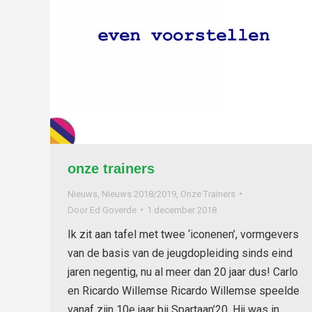
onze trainers
Nieuws
,
Nieuws 2018/2019
,
Onze Trainers
Door
Ed Goverde
1 december 2018
Ik zit aan tafel met twee ‘iconenen’, vormgevers
van de basis van de jeugdopleiding sinds eind
jaren negentig, nu al meer dan 20 jaar dus! Carlo
en Ricardo Willemse Ricardo Willemse speelde
vanaf zijn 10e jaar bij Spartaan’20. Hij was in