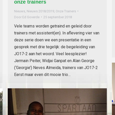
onze trainers
Nieuws
,
Nieuws 2018/2019
,
Onze Trainers
Door
Ed Goverde
25 september 2018
Vele teams worden getraind en geleid door
trainers met assistent(en). In aflevering vier van
deze serie doen we een presentatie in een
gesprek met drie tegelijk: de begeleiding van
JO17-2 aan het woord. Veel leesplezier!
Jermain Peiter, Widjai Ganpat en Alan George
(‘Georgie’) Neves Almeida, trainers van JO17-2
Eerst maar even dit mooie trio…