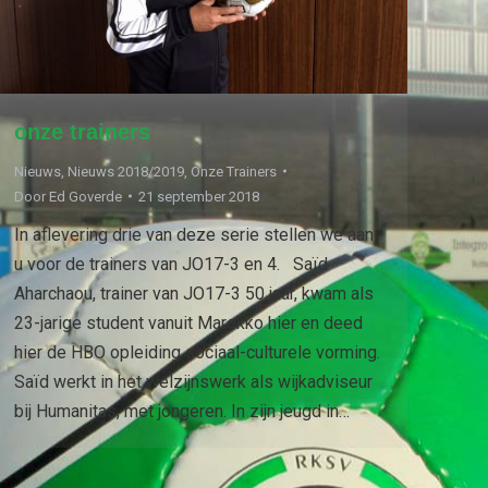
onze trainers
Nieuws
,
Nieuws 2018/2019
,
Onze Trainers
Door
Ed Goverde
21 september 2018
In aflevering drie van deze serie stellen we aan
u voor de trainers van JO17-3 en 4. Saïd
Aharchaou, trainer van JO17-3 50 jaar, kwam als
23-jarige student vanuit Marokko hier en deed
hier de HBO opleiding sociaal-culturele vorming.
Saïd werkt in het welzijnswerk als wijkadviseur
bij Humanitas, met jongeren. In zijn jeugd in…