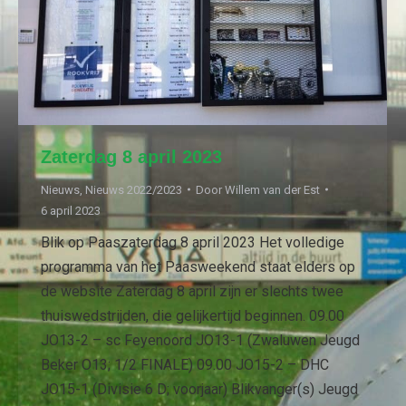
Zaterdag 8 april 2023
Nieuws
,
Nieuws 2022/2023
Door
Willem van der Est
6 april 2023
Blik op Paaszaterdag 8 april 2023 Het volledige
programma van het Paasweekend staat elders op
de website Zaterdag 8 april zijn er slechts twee
thuiswedstrijden, die gelijkertijd beginnen. 09.00
JO13-2 – sc Feyenoord JO13-1 (Zwaluwen Jeugd
Beker O13; 1/2 FINALE) 09.00 JO15-2 – DHC
JO15-1 (Divisie 6 D; voorjaar) Blikvanger(s) Jeugd