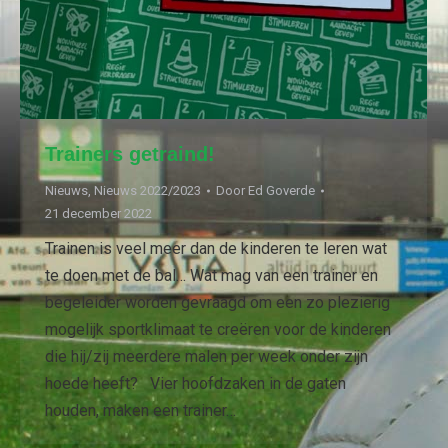
Trainers getraind!
Nieuws
,
Nieuws 2022/2023
Door
Ed Goverde
21 december 2022
Trainen is veel meer dan de kinderen te leren wat
te doen met de bal… Wat mag van een trainer en
begeleider worden gevraagd om een zo plezierig
mogelijk sportklimaat te creëren voor de kinderen
die hij/zij meerdere malen per week onder zijn
hoede heeft? Vier hoofdzaken in de gaten
houden, maken een trainer…