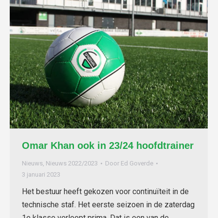
Omar Khan ook in 23/24 hoofdtrainer
Nieuws
,
Nieuws 2022/2023
Door
Ed Goverde
3 januari 2023
Het bestuur heeft gekozen voor continuïteit in de
technische staf. Het eerste seizoen in de zaterdag
1e klasse verloopt prima. Dat is een van de