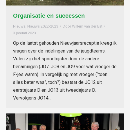
Organisatie en successen
Nieuws
,
Nieuws 2022/2023
Door
Willem van der Est
3 januari 2023
Op de laatst gehouden Nieuwjaarsreceptie kreeg ik
vragen over de indelingen van de jeugdteams.
Velen zijn het spoor bijster door de andere
benamingen (JO7, JO8 en JO9 voor wat vroeger de
F-jes waren). In vergelijking met vroeger (“toen
alles beter was”, toch?) bestaat de JO12 uit
eerstejaars D en JO13 uit tweedejaars D.
Vervolgens JO14…