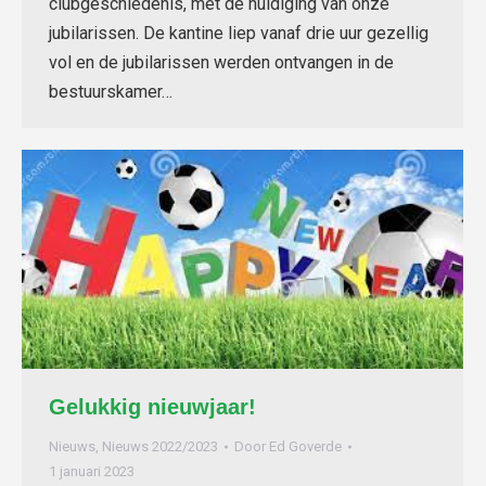
clubgeschiedenis, met de huldiging van onze
jubilarissen. De kantine liep vanaf drie uur gezellig
vol en de jubilarissen werden ontvangen in de
bestuurskamer…
Gelukkig nieuwjaar!
Nieuws
,
Nieuws 2022/2023
Door
Ed Goverde
1 januari 2023