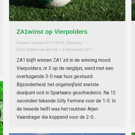
ZA1winst op Vierpolders
Nieuws
,
Nieuws 2017/2018
,
Zaterdag 1
Door
Willem van der Est
3 december 2017
ZA1 blijft winnen ZA1 zit in de winning mood.
Vierpolders, nr 3 op de ranglijst, werd met een
overtuigende 3-0 naar huis gestuurd.
Bijzonderheid: het ongetwijfeld snelste
doelpunt ooit in Spartaans geschiedenis. Na 12
seconden tekende Gilly Fermina voor de 1-0. In
de tweede helft was het routinier Arjen
Vaandrager die koppend voor de 2-0…