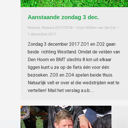
Aanstaande zondag 3 dec.
Nieuws
,
Nieuws 2017/2018
Door
Willem van der Est
1 december 2017
Zondag 3 december 2017 ZO1 en ZO2 gaan
beide richting Westland. Omdat de velden van
Den Hoorn en BMT slechts 8 km uit elkaar
liggen kunt u ze op de fiets één voor één
bezoeken. ZO3 en ZO4 spelen beide thuis.
Natuurlijk valt er over al die wedstrijden wat te
vertellen! Mail het verslag a.u.b.…