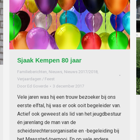
Sjaak Kempen 80 jaar
Familieberichten
,
Nieuws
,
Nieuws 2017/2018
,
Verjaardagen / Feest
Door
Ed Goverde
3 december 2017
Vele jaren was hij een trouw bezoeker bij ons
eerste elftal, hij was er ook ooit begeleider van.
Actief ook geweest als lid van het jeugdbestuur
én jarenlang de man van de
scheidsrechtersorganisatie en -begeleiding bij
het Maasstad-toernooi. En op vele andere