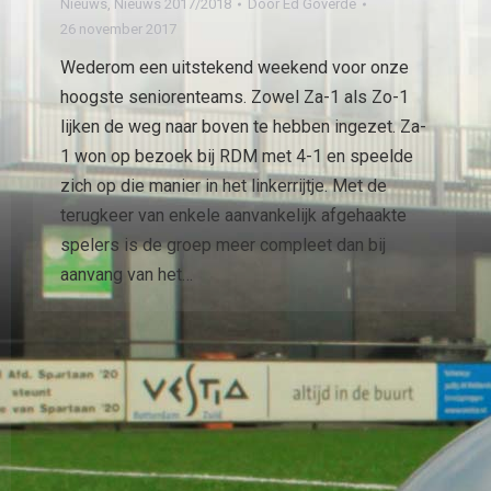
Nieuws
,
Nieuws 2017/2018
Door
Ed Goverde
26 november 2017
Wederom een uitstekend weekend voor onze
hoogste seniorenteams. Zowel Za-1 als Zo-1
lijken de weg naar boven te hebben ingezet. Za-
1 won op bezoek bij RDM met 4-1 en speelde
zich op die manier in het linkerrijtje. Met de
terugkeer van enkele aanvankelijk afgehaakte
spelers is de groep meer compleet dan bij
aanvang van het…