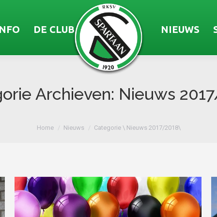
INFO
DE CLUB
NIEUWS
orie Archieven:
Nieuws 2017
Je bent hier:
Home
Nieuws
Categorie \ Nieuws 2017/2018\