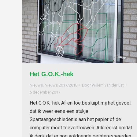
Het G.O.K.-hek
Nieuws
,
Nieuws 2017/2018
Door
Willem van der Est
5 december 2017
Het G.O.K.-hek Af en toe besluipt mij het gevoel,
dat ik weer eens een stukje
Spartaangeschiedenis aan het papier of de
computer moet toevertrouwen. Allereerst omdat
ik denk dat er nog voldoende geïnteresseerden