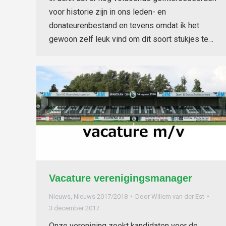
voor historie zijn in ons leden- en
donateurenbestand en tevens omdat ik het
gewoon zelf leuk vind om dit soort stukjes te…
Vacature verenigingsmanager
Nieuws
,
Nieuws 2017/2018
Door
Willem van der Est
3 december 2017
Onze vereniging zoekt kandidaten voor de