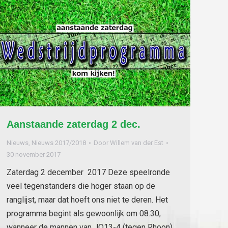
Aanstaande zaterdag 2 dec.
Nieuws
,
Nieuws 2017/2018
Door
Willem van der Est
30 november 2017
Zaterdag 2 december 2017 Deze speelronde
veel tegenstanders die hoger staan op de
ranglijst, maar dat hoeft ons niet te deren. Het
programma begint als gewoonlijk om 08.30,
wanneer de mannen van JO13-4 (tegen Rhoon),