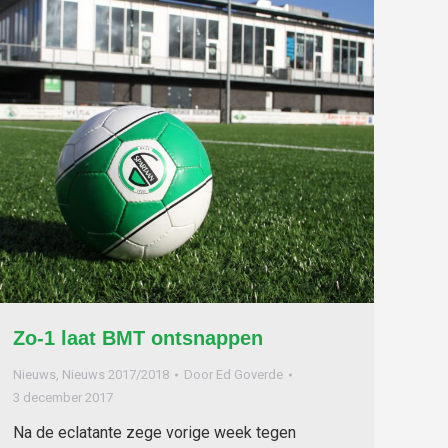
Zo-1 laat BMT ontsnappen
Nieuws
,
Nieuws 2017/2018
Door
Ed Goverde
3 december 2017
Na de eclatante zege vorige week tegen