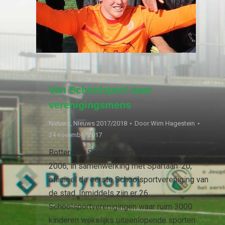
Van Schoolsport naar
verenigingsmens
Nieuws
,
Nieuws 2017/2018
Door
Wim Hagestein
24 november 2017
Rotterdam Sportsupport startte begin januari
2006, in samenwerking met Spartaan ’20,
officieel de eerste Schoolsportvereniging van
de stad. Inmiddels zijn er 26
Schoolsportverenigingen waar ruim 3000
kinderen wekelijks uiteenlopende sporten