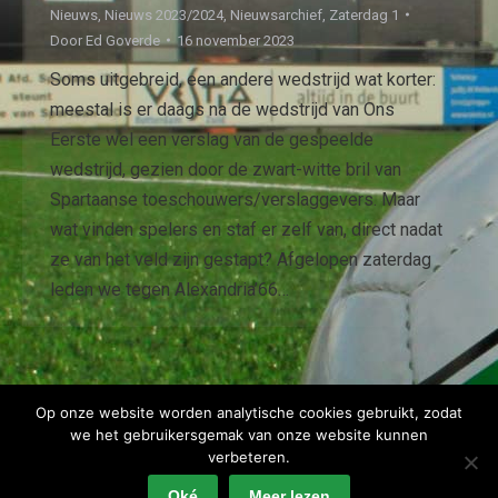
Nieuws
,
Nieuws 2023/2024
,
Nieuwsarchief
,
Zaterdag 1
Door
Ed Goverde
16 november 2023
Soms uitgebreid, een andere wedstrijd wat korter:
meestal is er daags na de wedstrijd van Ons
Eerste wel een verslag van de gespeelde
wedstrijd, gezien door de zwart-witte bril van
Spartaanse toeschouwers/verslaggevers. Maar
wat vinden spelers en staf er zelf van, direct nadat
ze van het veld zijn gestapt? Afgelopen zaterdag
leden we tegen Alexandria’66…
1
2
3
→
Op onze website worden analytische cookies gebruikt, zodat
we het gebruikersgemak van onze website kunnen
verbeteren.
Oké
Meer lezen