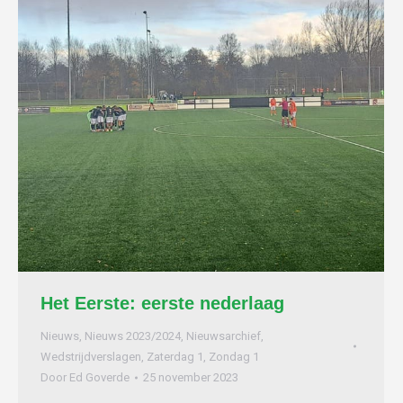
Het Eerste: eerste nederlaag
Nieuws
,
Nieuws 2023/2024
,
Nieuwsarchief
,
Wedstrijdverslagen
,
Zaterdag 1
,
Zondag 1
Door
Ed Goverde
25 november 2023