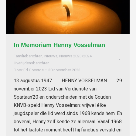
In Memoriam Henny Vosselman
Familieberichten
,
Nieuws
,
Nieuws 2023/2024
,
Overlijdensberichten
Door
Ed Goverde
30 november 2023
13 augustus 1947 HENNY VOSSELMAN 29
november 2023 Lid van Verdienste van
Spartaan’20 en onderscheiden met de Gouden
KNVB-speld Henny Vosselman: vrijwel élke
jeugdspeler die lid werd sinds 1968 kende hem. En
bovenal, Henny zelf kende ze allemaal. Vanaf 1968
tot het laatste moment heeft hij functies vervuld en