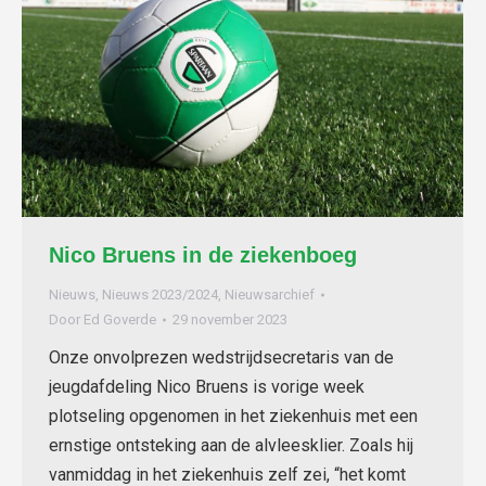
Nico Bruens in de ziekenboeg
Nieuws
,
Nieuws 2023/2024
,
Nieuwsarchief
Door
Ed Goverde
29 november 2023
Onze onvolprezen wedstrijdsecretaris van de
jeugdafdeling Nico Bruens is vorige week
plotseling opgenomen in het ziekenhuis met een
ernstige ontsteking aan de alvleesklier. Zoals hij
vanmiddag in het ziekenhuis zelf zei, “het komt