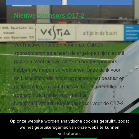
Nieuwe sponsors O17-2
Nieuws
,
Nieuws 2023/2024
Door
Ricardo Willemse
21 november 2023
Veel nieuwe sponsors voor onze club De
sponsorcommissie heeft de afgelopen tijd niet stil
gezeten. Veel nieuwe shirt- en bordensponsors
hebben we mogen verwelkomen. Onze dank voor
de financiële ondersteuning namens het bestuur en
de leden! In een aantal nieuwe berichten stellen de
sponsors zich nader voor met hun
bedrijfsactiviteiten. Kledingsponsor voor de O17-2
Met…
Op onze website worden analytische cookies gebruikt, zodat
we het gebruikersgemak van onze website kunnen
verbeteren.