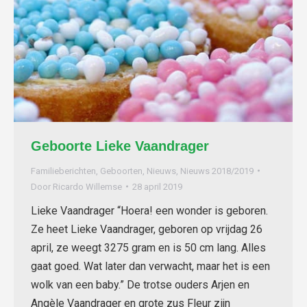
Geboorte Lieke Vaandrager
Familieberichten
,
Geboorten
,
Nieuws
,
Nieuws 2018/2019
Door
Ricardo Willemse
28 april 2019
Lieke Vaandrager “Hoera! een wonder is geboren.
Ze heet Lieke Vaandrager, geboren op vrijdag 26
april, ze weegt 3275 gram en is 50 cm lang. Alles
gaat goed. Wat later dan verwacht, maar het is een
wolk van een baby.” De trotse ouders Arjen en
Angèle Vaandrager en grote zus Fleur zijn