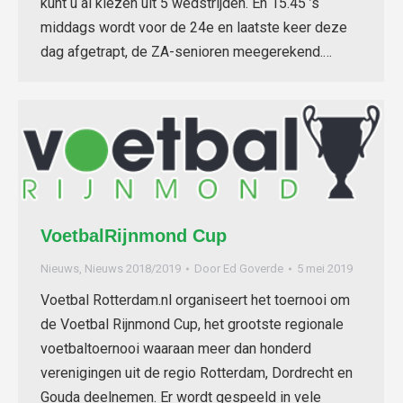
kunt u al kiezen uit 5 wedstrijden. En 15.45 ’s
middags wordt voor de 24e en laatste keer deze
dag afgetrapt, de ZA-senioren meegerekend.…
VoetbalRijnmond Cup
Nieuws
,
Nieuws 2018/2019
Door
Ed Goverde
5 mei 2019
Voetbal Rotterdam.nl organiseert het toernooi om
de Voetbal Rijnmond Cup, het grootste regionale
voetbaltoernooi waaraan meer dan honderd
verenigingen uit de regio Rotterdam, Dordrecht en
Gouda deelnemen. Er wordt gespeeld in vele