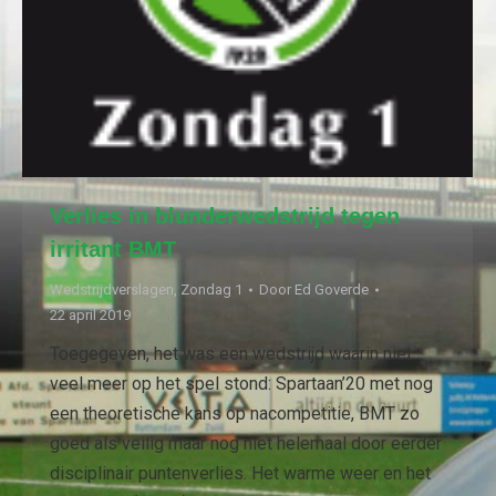
Verlies in blunderwedstrijd tegen
irritant BMT
Wedstrijdverslagen
,
Zondag 1
Door
Ed Goverde
22 april 2019
Toegegeven, het was een wedstrijd waarin niet
veel meer op het spel stond: Spartaan’20 met nog
een theoretische kans op nacompetitie, BMT zo
goed als veilig maar nog niet helemaal door eerder
disciplinair puntenverlies. Het warme weer en het