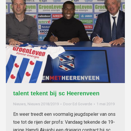
talent tekent bij sc Heerenveen
Nieuws
,
Nieuws 2018/2019
Door
Ed Goverde
1 mei 2019
En weer treedt een voormalig jeugdspeler van ons
toe tot de rijen der profs: Vandaag tekende de 19-
jarige Hamdi Akujobi een driejarig contract bij sc