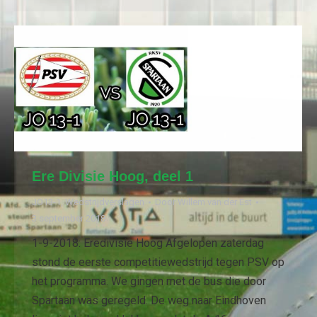
Ere Divisie Hoog, deel 1
JO13-1
,
Wedstrijdverslagen
Door
Willem van der Est
3 september 2018
1-9-2018: Eredivisie Hoog Afgelopen zaterdag
stond de eerste competitiewedstrijd tegen PSV op
het programma. We gingen met de bus die door
Spartaan was geregeld. De weg naar Eindhoven