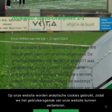
2024/4/20: Sp’20-OranjeWit 2-1
Nieuws
,
Nieuws 2023/2024
,
Wedstrijdverslagen
,
Zaterdag
1
Door
Willem van der Est
21 april 2024
Voor de topper tussen Spartaan’20 en Oranje Wit
was er geen pupil van de week uitgekozen. De
voltallige bezetting van de MO10 en MO11 was
aangewezen om de spelers op het veld te
ontvangen. In een erehaag met toeters en met
zwarte en witte vlaggen. Tijdens de wedstrijd
hieven de meisjes prachtige spreekkoren aan ter…
Op onze website worden analytische cookies gebruikt, zodat
we het gebruikersgemak van onze website kunnen
verbeteren.