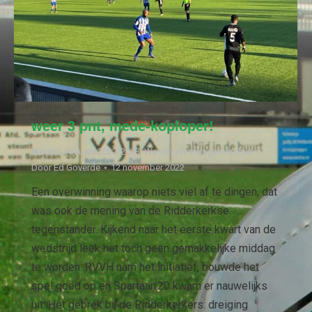
weer 3 pnt, mede-koploper!
Nieuws
,
Nieuws 2022/2023
,
Wedstrijdverslagen Archief
Door
Ed Goverde
12 november 2022
Een overwinning waarop niets viel af te dingen, dat
was ook de mening van de Ridderkerkse
tegenstander. Kijkend naar het eerste kwart van de
wedstrijd leek het toch geen gemakkelijke middag
te worden. RVVH nam het initiatief, bouwde het
spel goed op en Spartaan’20 kwam er nauwelijks
uit. Het gebrek bij de Ridderkerkers: dreiging