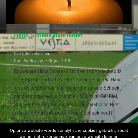
Hans Scheek overleden
Familieberichten
,
Nieuws
,
Nieuws 2018/2019
,
Overlijdensberichten
Door
Ed Goverde
30 juni 2019
Rouwkaart Hans Scheek (1)Na een kort ziekbed is
op 80-jarige leeftijd overleden Hans Scheek. Hans
was de jongste van een generatie familie Scheek
die ons nu geheel is ontvallen: Wil, Wim, Gé, Riet,
Ben, Piet en Tiny gingen Hans allemaal voor. Niet
zomaar een gezin. Deze familie Scheek heeft
decennialang ontzettend veel gedaan in en…
Op onze website worden analytische cookies gebruikt, zodat
we het gebruikersgemak van onze website kunnen