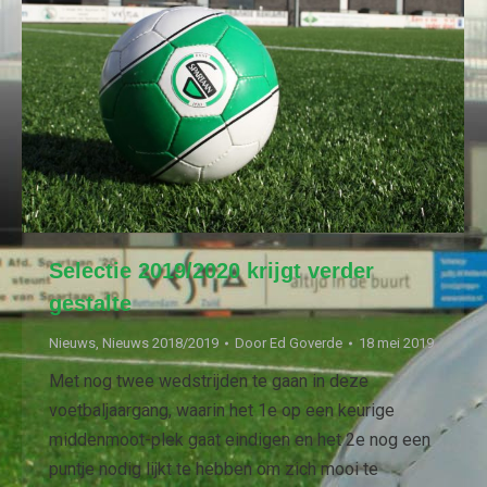
Selectie 2019/2020 krijgt verder
gestalte
Nieuws
,
Nieuws 2018/2019
Door
Ed Goverde
18 mei 2019
Met nog twee wedstrijden te gaan in deze
voetbaljaargang, waarin het 1e op een keurige
middenmoot-plek gaat eindigen en het 2e nog een
puntje nodig lijkt te hebben om zich mooi te