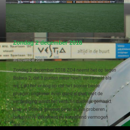
Zondag 2 december 2018
Nieuws
,
Nieuws 2018/2019
Door
Willem van der Est
30 november 2018
Zondag 2 december 2018 ZO4 neemt het op tegen
Bolnes 2, dat 3 punten meer heeft verzameld als
wij. Lijkt het er nog op dat het scoren beide
ploegen ongeveer even goed afgaat, met de
verdediging wordt het verschil duidelijk gemaakt.
Daar is Bolnes gewoon beter in. We proberen
defensieve zekerheid en aanvallend vermogen
wat…