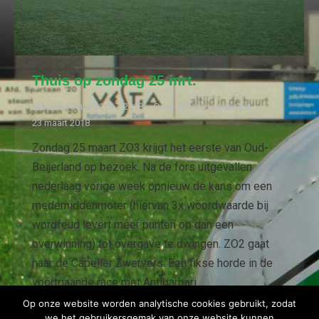
Thuis op zondag 25 mrt.
Nieuws
,
Nieuws 2017/2018
Door
Willem van der Est
23 maart 2018
Zondag 25 maart ZO3 krijgt het eerste van Oud-
Beijerland op bezoek. Na de fors uitgevallen
nederlaag vorige week opnieuw de kans om een
medemiddenmoter (hiervan 3x woordwaarde bij
wordfeud levert meer punten op dan een
overwinning) tot overgave te dwingen. ZO2 gaat
naar de Capeller Zwervers. Een fikse horde in de
voortgaande race met Antibarbari…
Op onze website worden analytische cookies gebruikt, zodat
we het gebruikersgemak van onze website kunnen