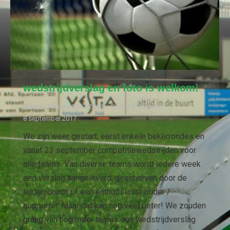
wedstrijdverslag en foto is welkom!
Nieuws
,
Nieuws 2017/2018
Door
Ed Goverde
8 september 2017
We zijn weer gestart, eerst enkele bekerrondes en
vanaf 23 september competitiewedstrijden voor
alle teams. Van diverse teams wordt iedere week
een verslag aangeleverd, geschreven door de
leider/coach of een enthousiaste ouder /
supporter. Maar dat kan nog veel beter! We zouden
graag van nog meer teams een wedstrijdverslag