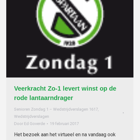
Veerkracht Zo-1 levert winst op de
rode lantaarndrager
Senioren Zondag 1 – Wedstrijdverslagen 1617
,
Wedstrijdverslagen
Door
Ed Goverde
19 februari 2017
Het bezoek aan het virtueel en na vandaag ook