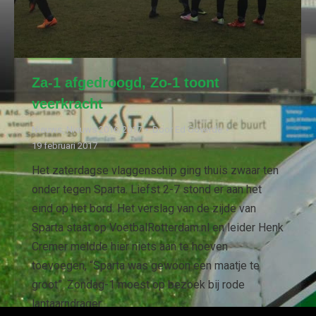
Za-1 afgedroogd, Zo-1 toont
veerkracht
Nieuws
,
Nieuws 2016/2017
Door
Ed Goverde
19 februari 2017
Het zaterdagse vlaggenschip ging thuis zwaar ten
onder tegen Sparta. Liefst 2-7 stond er aan het
eind op het bord. Het verslag van de zijde van
Sparta staat op VoetbalRotterdam.nl en leider Henk
Cremer meldde hier niets aan te hoeven
toevoegen, “Sparta was gewoon een maatje te
groot”. Zondag-1 moest op bezoek bij rode
lantaarndrager…