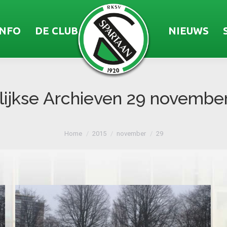
INFO
DE CLUB
NIEUWS
ijkse Archieven
29 november
Je bent hier:
Home
2015
november
29