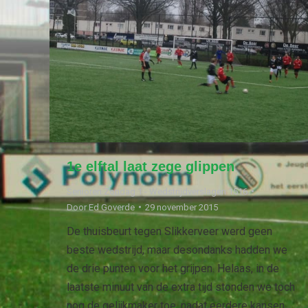
1e elftal laat zege glippen
Senioren Zondag 1 - Wedstrijdverslagen 1516
Door
Ed Goverde
29 november 2015
De thuisbeurt tegen Slikkerveer werd geen
beste wedstrijd, maar desondanks hadden we
de drie punten voor het grijpen. Helaas, in de
laatste minuut van de extra tijd stonden we toch
nog de gelijkmaker toe, nadat eerdere kansen