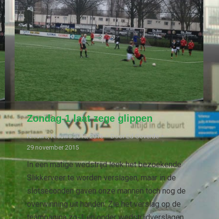
Zondag-1 laat zege glippen
Nieuws
,
Nieuws 2015/2016
Door
Ed Goverde
29 november 2015
In een matige wedstrijd leek het bezoekende
Slikkerveer te worden verslagen, maar in de
slotseconden gaven onze mannen toch nog de
overwinning uit handen. Zie het verslag op de
teampagina zo-1 en onder wedstrijdverslagen.