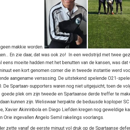
ou geen makkie worden.
n… En zie daar, dat was ook zo! In een wedstrijd met twee gezic
l eens moeite hadden met het benutten van de kansen, was dat v
inuut een kort genomen corner die in tweede instantie werd voo
olgende aangename verrassing. De uitstekend spelende O21-spel
0. De Spartaan-supporters waren nog niet uitgejuicht, toen de vo
 goede plek om zijn tweede en Spartaanse derde treffer te maken
gedaan kunnen zijn. Weliswaar herpakte de beduusde koploper SC 
ie, Xavier Akinrinbola en Diego Liefden kregen nog geweldige k
 Orie ingevallen Angelo Semil rakelings voorlangs.
rder zette vanaf de eerste minuut vol druk op de Spartaanse def