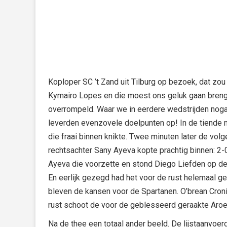
Koploper SC ’t Zand uit Tilburg op bezoek, dat z
Kymairo Lopes en die moest ons geluk gaan brenge
overrompeld. Waar we in eerdere wedstrijden noga
leverden evenzovele doelpunten op! In de tiende m
die fraai binnen knikte. Twee minuten later de v
rechtsachter Sany Ayeva kopte prachtig binnen: 2-
Ayeva die voorzette en stond Diego Liefden op de
En eerlijk gezegd had het voor de rust helemaal 
bleven de kansen voor de Spartanen. O’brean Cron
rust schoot de voor de geblesseerd geraakte Aroen
Na de thee een totaal ander beeld. De lijstaanvoe