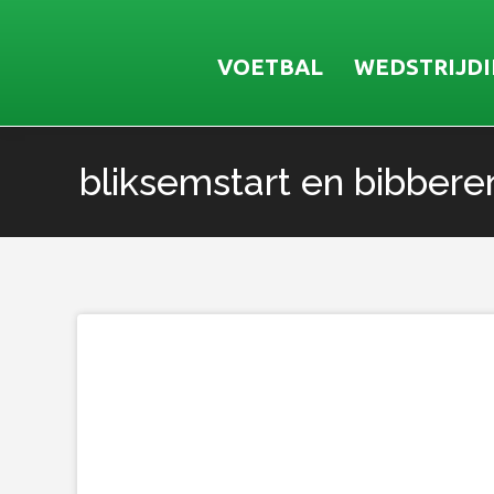
VOETBAL
WEDSTRIJD
bliksemstart en bibbere
Je bent hier: