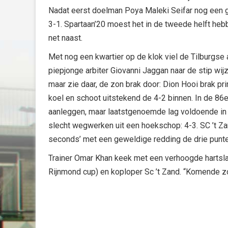
Nadat eerst doelman Poya Maleki Seifar nog een g
3-1. Spartaan’20 moest het in de tweede helft hebb
net naast.
Met nog een kwartier op de klok viel de Tilburgse
piepjonge arbiter Giovanni Jaggan naar de stip wi
maar zie daar, de zon brak door: Dion Hooi brak pri
koel en schoot uitstekend de 4-2 binnen. In de 86e
aanleggen, maar laatstgenoemde lag voldoende in d
slecht wegwerken uit een hoekschop: 4-3. SC ’t Za
seconds’ met een geweldige redding de drie punten
Trainer Omar Khan keek met een verhoogde hartsla
Rijnmond cup) en koploper Sc ’t Zand. “Komende z