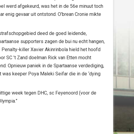
el werd afgekeurd, was het in de 56e minuut toch
ar enig gevaar uit ontstond. O’brean Cronie mikte
e strafschopgebied deed de goed leidende,
Spartaanse supporters zagen de bui nu echt hangen,
 Penalty-killer Xavier Akinrinbola hield het hoofd
voor SC ’t Zand doelman Rick van Etten mocht
end. Opnieuw paniek in de Spartaanse verdediging,
t was keeper Poya Maleki Seifar die in de ‘dying
pittige week tegen DHC, sc Feyenoord (voor de
lympia.”