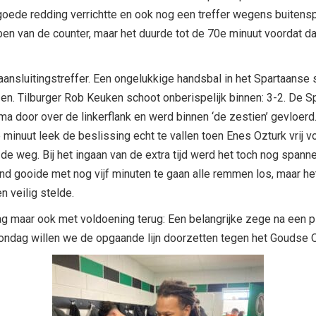
oede redding verrichtte en ook nog een treffer wegens buitensp
en van de counter, maar het duurde tot de 70e minuut voordat da
 aansluitingstreffer. Een ongelukkige handsbal in het Spartaans
jzen. Tilburger Rob Keuken schoot onberispelijk binnen: 3-2. De 
ma door over de linkerflank en werd binnen ‘de zestien’ gevloerd.
 minuut leek de beslissing echt te vallen toen Enes Ozturk vrij 
e weg. Bij het ingaan van de extra tijd werd het toch nog spann
nd gooide met nog vijf minuten te gaan alle remmen los, maar he
 veilig stelde.
g maar ook met voldoening terug: Een belangrijke zege na een 
ondag willen we de opgaande lijn doorzetten tegen het Goudse O