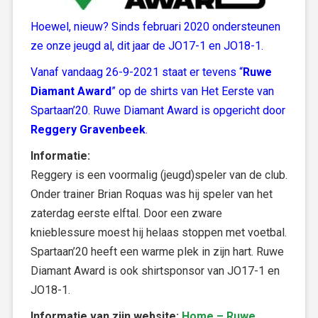
Hoewel, nieuw? Sinds februari 2020 ondersteunen
ze onze jeugd al, dit jaar de JO17-1 en JO18-1.
Vanaf vandaag 26-9-2021 staat er tevens “
Ruwe
Diamant Award
” op de shirts van Het Eerste van
Spartaan’20. Ruwe Diamant Award is opgericht door
Reggery Gravenbeek
.
Informatie:
Reggery is een voormalig (jeugd)speler van de club.
Onder trainer Brian Roquas was hij speler van het
zaterdag eerste elftal. Door een zware
knieblessure moest hij helaas stoppen met voetbal.
Spartaan’20 heeft een warme plek in zijn hart. Ruwe
Diamant Award is ook shirtsponsor van JO17-1 en
JO18-1.
Informatie van zijn website:
Home – Ruwe