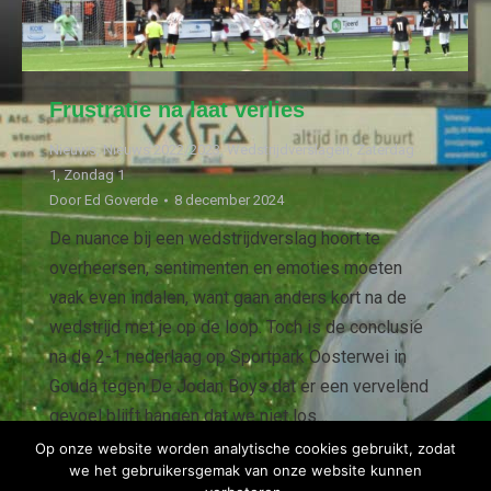
Frustratie na laat verlies
Nieuws
,
Nieuws 2022/2023
,
Wedstrijdverslagen
,
Zaterdag
1
,
Zondag 1
Door
Ed Goverde
8 december 2024
De nuance bij een wedstrijdverslag hoort te
overheersen, sentimenten en emoties moeten
vaak even indalen, want gaan anders kort na de
wedstrijd met je op de loop. Toch is de conclusie
na de 2-1 nederlaag op Sportpark Oosterwei in
Gouda tegen De Jodan Boys dat er een vervelend
gevoel blijft hangen dat we niet los…
Op onze website worden analytische cookies gebruikt, zodat
we het gebruikersgemak van onze website kunnen