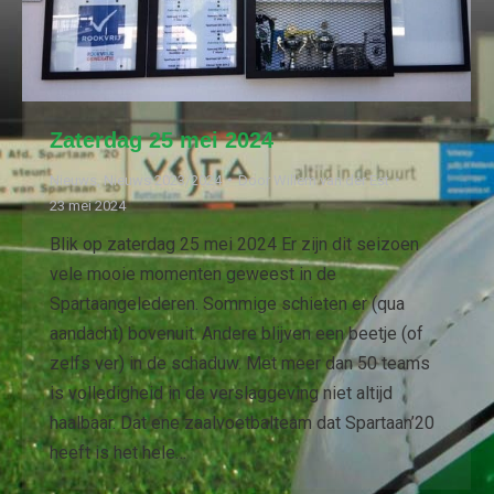
Zaterdag 25 mei 2024
Nieuws
,
Nieuws 2023/2024
Door
Willem van der Est
23 mei 2024
Blik op zaterdag 25 mei 2024 Er zijn dit seizoen
vele mooie momenten geweest in de
Spartaangelederen. Sommige schieten er (qua
aandacht) bovenuit. Andere blijven een beetje (of
zelfs ver) in de schaduw. Met meer dan 50 teams
is volledigheid in de verslaggeving niet altijd
haalbaar. Dat ene zaalvoetbalteam dat Spartaan’20
heeft is het hele…