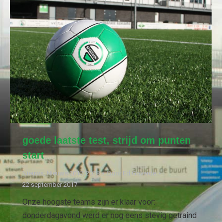
goede laatste test, strijd om punten
start
Nieuws
,
Nieuws 2017/2018
Door
Ed Goverde
22 september 2017
Onze hoogste teams zijn er klaar voor:
donderdagavond werd er nog eens stevig getraind