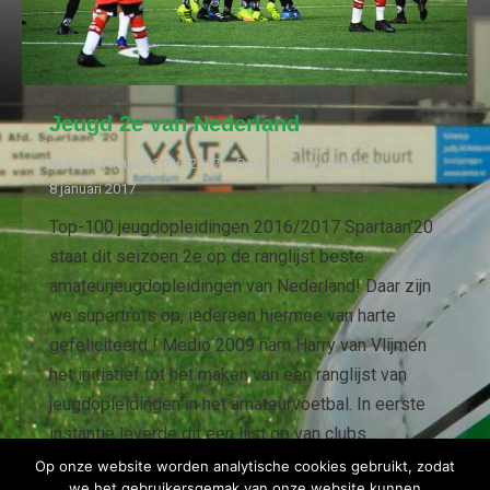
Jeugd 2e van Nederland
Nieuws
,
Nieuws 2016/2017
Door
Ricardo Willemse
8 januari 2017
Top-100 jeugdopleidingen 2016/2017 Spartaan’20
staat dit seizoen 2e op de ranglijst beste
amateurjeugdopleidingen van Nederland! Daar zijn
we supertrots op, iedereen hiermee van harte
gefeliciteerd ! Medio 2009 nam Harry van Vlijmen
het initiatief tot het maken van een ranglijst van
jeugdopleidingen in het amateurvoetbal. In eerste
instantie leverde dit een lijst op van clubs…
Op onze website worden analytische cookies gebruikt, zodat
we het gebruikersgemak van onze website kunnen