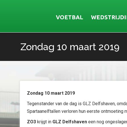
VOETBAL
WEDSTRIJD
Zondag 10 maart 2019
Je bent hier:
Zondag 10 maart 2019
Tegenstander van de dag is GLZ Delfshaven, omdat 
Spartaanelftallen verloren hun eerste ontmoeting 
ZO3
krijgt in
GLZ Delfshaven
een nog ongeslagen 