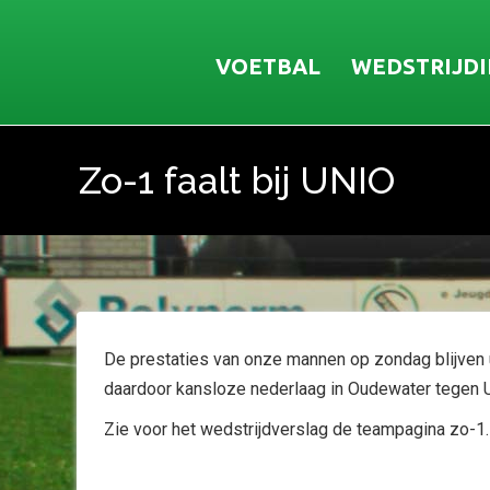
VOETBAL
WEDSTRIJD
Zo-1 faalt bij UNIO
Je bent hier:
De prestaties van onze mannen op zondag blijven u
daardoor kansloze nederlaag in Oudewater tegen U
Zie voor het wedstrijdverslag de teampagina zo-1.