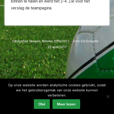
binnen te halen en werd het 2-4. Zie voor het
verslag de teampagina.
Categories:
Nieuws
,
Nieuws 2016/2017
Door
Ed Goverde
23 april 2017
Op onze website worden analytische cookies gebruikt, zodat
Spartaan'20 Copyright 2022 - alle rechten voorbehouden
we het gebruikersgemak van onze website kunnen
Privacyverklaring
verbeteren.
Oké
Meer lezen