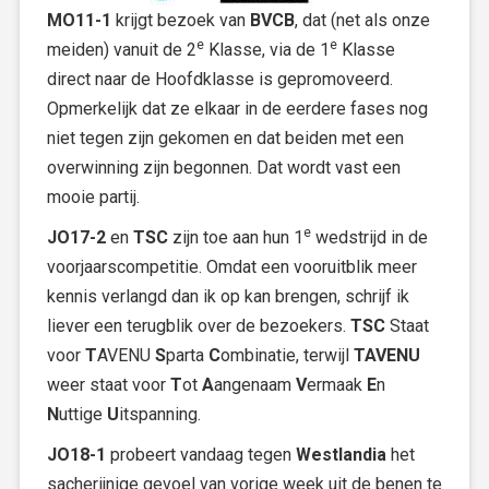
MO11-1
krijgt bezoek van
BVCB
, dat (net als onze
e
e
meiden) vanuit de 2
Klasse, via de 1
Klasse
direct naar de Hoofdklasse is gepromoveerd.
Opmerkelijk dat ze elkaar in de eerdere fases nog
niet tegen zijn gekomen en dat beiden met een
overwinning zijn begonnen. Dat wordt vast een
mooie partij.
e
JO17-2
en
TSC
zijn toe aan hun 1
wedstrijd in de
voorjaarscompetitie. Omdat een vooruitblik meer
kennis verlangd dan ik op kan brengen, schrijf ik
liever een terugblik over de bezoekers.
TSC
Staat
voor
T
AVENU
S
parta
C
ombinatie, terwijl
TAVENU
weer staat voor
T
ot
A
angenaam
V
ermaak
E
n
N
uttige
U
itspanning.
JO18-1
probeert vandaag tegen
Westlandia
het
sacherijnige gevoel van vorige week uit de benen te