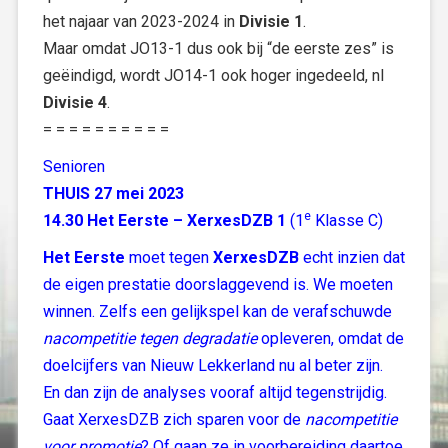
het najaar van 2023-2024 in
Divisie 1
.
Maar omdat JO13-1 dus ook bij “de eerste zes” is
geëindigd, wordt JO14-1 ook hoger ingedeeld, nl
Divisie 4
.
= = = = = = = = = =
Senioren
THUIS 27 mei 2023
e
14.30 Het Eerste – XerxesDZB 1
(1
Klasse C)
Het Eerste
moet tegen
XerxesDZB
echt inzien dat
de eigen prestatie doorslaggevend is. We moeten
winnen. Zelfs een gelijkspel kan de verafschuwde
nacompetitie tegen degradatie
opleveren, omdat de
doelcijfers van Nieuw Lekkerland nu al beter zijn.
En dan zijn de analyses vooraf altijd tegenstrijdig.
Gaat XerxesDZB zich sparen voor de
nacompetitie
voor promotie
? Of gaan ze in voorbereiding daartoe