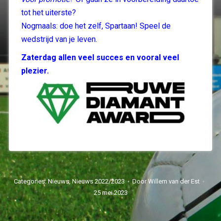
tot het uiterste?
Nogmaals: doe het zelf, Spartaan! Speel de
wedstrijd van je leven.
Zaterdag allen veel succes en vooral veel
plezier.
Categories:
Nieuws
,
Nieuws 2022/2023
Door
Willem van der Est
25 mei 2023