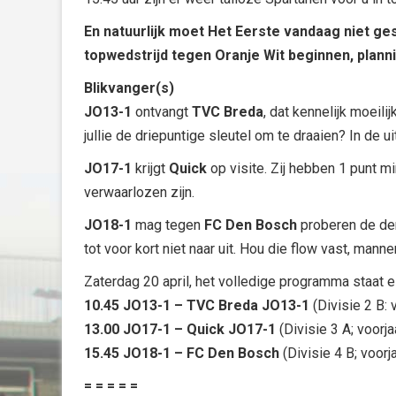
En natuurlijk moet Het Eerste vandaag niet g
topwedstrijd tegen Oranje Wit beginnen, plannin
Blikvanger(s)
JO13-1
ontvangt
TVC Breda
, dat kennelijk moeili
jullie de driepuntige sleutel om te draaien? In de ui
JO17-1
krijgt
Quick
op visite. Zij hebben 1 punt m
verwaarlozen zijn.
JO18-1
mag tegen
FC Den Bosch
proberen de der
tot voor kort niet naar uit. Hou die flow vast, mann
Zaterdag 20 april, het volledige programma staat 
10.45 JO13-1 – TVC Breda JO13-1
(Divisie 2 B: 
13.00 JO17-1 – Quick JO17-1
(Divisie 3 A; voorja
15.45 JO18-1 – FC Den Bosch
(Divisie 4 B; voorj
= = = = =