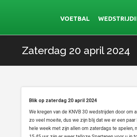
VOETBAL
WEDSTRIJD
Zaterdag 20 april 2024
Je bent hier:
Blik op zaterdag 20 april 2024
We kregen van de KNVB 30 wedstrijden door om af 
zo veel moeite, dus we zijn blij dat we er een paa
hele week met zijn allen om zaterdags te spelen, m
15.45 uur zijn er weer talloze Spartanen voor u in 