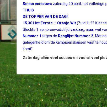
Seniorennieuws
zaterdag 20 april, het volledige
THUIS
DE TOPPER VAN DE DAG!
e
15.30 Het Eerste – Oranje Wit
(Zuid 1; 2
Klasse
Slechts 1 seniorenwedstrijd vandaag, maar wat vo
Nummer 1
tegen de
Ranglijst Nummer 2
. Met no
gelegenheid om de kampioenskansen vast te houden,
komt”
Zaterdag allen veel succes en vooral veel plez
C