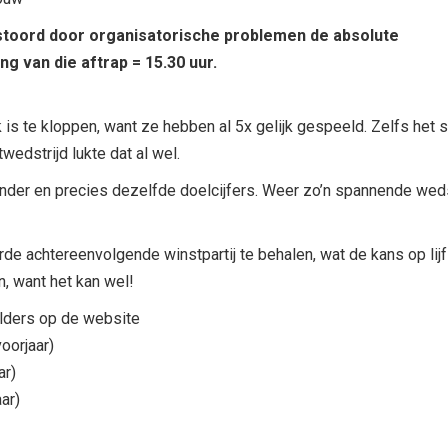
estoord door organisatorische problemen de absolute
g van die aftrap = 15.30 uur.
jk is te kloppen, want ze hebben al 5x gelijk gespeeld. Zelfs het
twedstrijd lukte dat al wel.
inder en precies dezelfde doelcijfers. Weer zo’n spannende wedst
de achtereenvolgende winstpartij te behalen, wat de kans op lij
en, want het kan wel!
elders op de website
voorjaar)
ar)
aar)