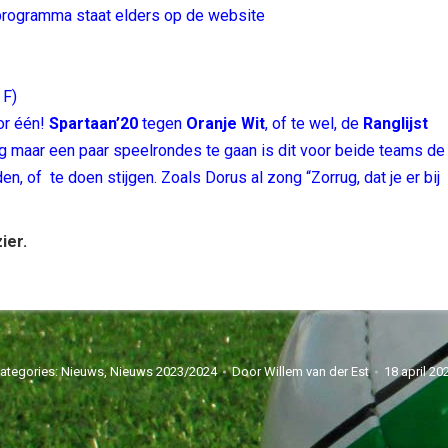
 programma staat elders op de website
 F)
or één!
Spartaan’20
tegen
Oranje Wit
, of te wel, de
Ranglijst
g maar een paar speelrondes te gaan is dit voor beide teams de
 of te doen stijgen. Zoals Dorus al zong “Zorrug, dat je er bij
ier.
ategories:
Nieuws
,
Nieuws 2023/2024
Door
Willem van der Est
18 april 20