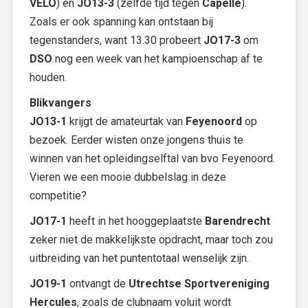
VELO
) en
JO13-3
(zelfde tijd tegen
Capelle
).
Zoals er ook spanning kan ontstaan bij
tegenstanders, want 13.30 probeert
JO17-3
om
DSO
nog een week van het kampioenschap af te
houden.
Blikvangers
JO13-1
krijgt de amateurtak van
Feyenoord
op
bezoek. Eerder wisten onze jongens thuis te
winnen van het opleidingselftal van bvo Feyenoord.
Vieren we een mooie dubbelslag in deze
competitie?
JO17-1
heeft in het hooggeplaatste
Barendrecht
zeker niet de makkelijkste opdracht, maar toch zou
uitbreiding van het puntentotaal wenselijk zijn.
JO19-1
ontvangt de
Utrechtse Sportvereniging
Hercules
, zoals de clubnaam voluit wordt