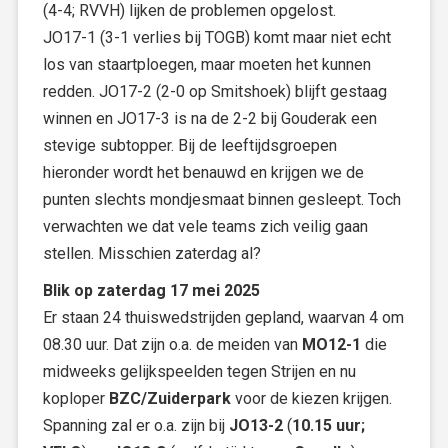
(4-4; RVVH) lijken de problemen opgelost.
JO17-1 (3-1 verlies bij TOGB) komt maar niet echt
los van staartploegen, maar moeten het kunnen
redden. JO17-2 (2-0 op Smitshoek) blijft gestaag
winnen en JO17-3 is na de 2-2 bij Gouderak een
stevige subtopper. Bij de leeftijdsgroepen
hieronder wordt het benauwd en krijgen we de
punten slechts mondjesmaat binnen gesleept. Toch
verwachten we dat vele teams zich veilig gaan
stellen. Misschien zaterdag al?
Blik op zaterdag 17 mei 2025
Er staan 24 thuiswedstrijden gepland, waarvan 4 om
08.30 uur. Dat zijn o.a. de meiden van
MO12-1
die
midweeks gelijkspeelden tegen Strijen en nu
koploper
BZC/Zuiderpark
voor de kiezen krijgen.
Spanning zal er o.a. zijn bij
JO13-2
(
10.15 uur;