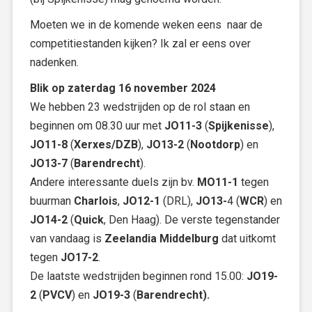
Moeten we in de komende weken eens naar de
competitiestanden kijken? Ik zal er eens over
nadenken.
Blik op zaterdag 16 november 2024
We hebben 23 wedstrijden op de rol staan en
beginnen om 08.30 uur met
JO11-3
(
Spijkenisse
),
JO11-8
(
Xerxes/DZB
),
JO13-2
(
Nootdorp
) en
JO13-7
(
Barendrecht
).
Andere interessante duels zijn bv.
MO11-1
tegen
buurman
Charlois
,
JO12-1
(DRL),
JO13-
4 (
WCR
) en
JO14-2
(
Quick
, Den Haag). De verste tegenstander
van vandaag is
Zeelandia Middelburg
dat uitkomt
tegen
JO17-2
.
De laatste wedstrijden beginnen rond 15.00:
JO19-
2
(
PVCV
) en
JO19-3
(
Barendrecht).