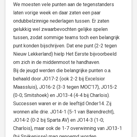
We moesten vele punten aan de tegenstanders
laten vorige week en daar zaten een paar
ondubbelzinnige nederlagen tussen. Er zaten
gelukkig wel zwaarbevochten gelijke spelen
tussen, zodat sommige teams toch een belangrijk
punt konden bijschrijven. Dat ene punt (2-2 tegen
Nieuw Lekkerland) hielp Het Eerste bijvoorbeeld
om zich in de middenmoot te handhaven.
Bij de jeugd werden die belangrijke punten o.a.
behaald door JO17-2 (ook 2-2 bij Excelsior
Maassluis), JO16-2 (3-3 tegen MOC’17), JO15-2
(0-0; Smitshoek) en JO13-4 (4-4 bij Charlois).
Successen waren er in de leeftijd Onder14. Zij
wonnen alle drie. JO14-1 (5-1 van Barendrecht),
JO14-2 (0-2 bij Sparta AV) en JO14-3 (1-0;
Charlois), maar ook de 1-7 overwinning van JO13-1
(bij Spijkenisse) mag genoemd worden.