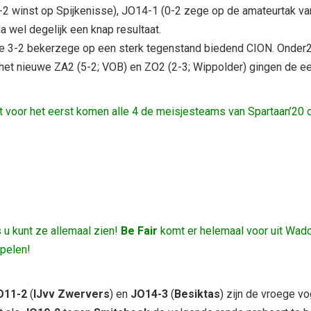
-2 winst op Spijkenisse), JO14-1 (0-2 zege op de amateurtak van
wel degelijk een knap resultaat.
e 3-2 bekerzege op een sterk tegenstand biedend CION. Onder2
j het nieuwe ZA2 (5-2; VOB) en ZO2 (2-3; Wippolder) gingen de e
voor het eerst komen alle 4 de meisjesteams van Spartaan’20 op e
s u kunt ze allemaal zien!
Be Fair
komt er helemaal voor uit Wadd
pelen!
O11-2
(
IJvv Zwervers
) en
JO14-3
(
Besiktas
) zijn de vroege vo