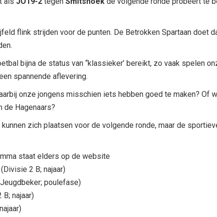
t als
JO19-2
tegen
Smitshoek
de volgende ronde probeert te be
feld flink strijden voor de punten. De Betrokken Spartaan doet 
den.
etbal bijna de status van “klassieker’ bereikt, zo vaak spelen on
een spannende aflevering.
waarbij onze jongens misschien iets hebben goed te maken? Of 
an de Hagenaars?
kunnen zich plaatsen voor de volgende ronde, maar de sportieve 
amma staat elders op de website
(Divisie 2 B; najaar)
Jeugdbeker; poulefase)
 B; najaar)
najaar)