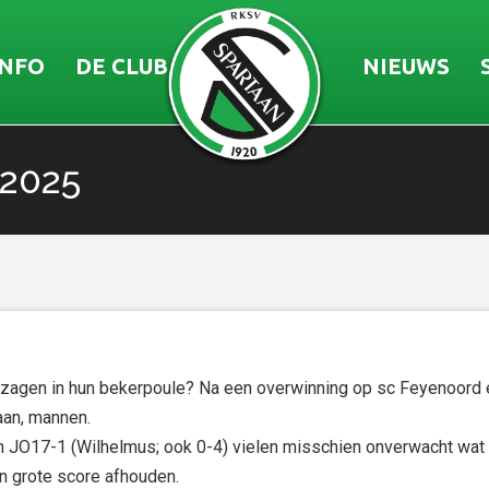
INFO
DE CLUB
NIEUWS
 2025
 zagen in hun bekerpoule? Na een overwinning op sc Feyenoord en
aan, mannen.
n JO17-1 (Wilhelmus; ook 0-4) vielen misschien onverwacht wa
en grote score afhouden.