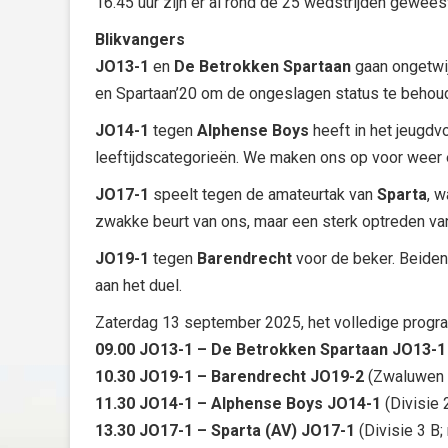
16.45 uur zijn er al rond de 25 wedstrijden gewees
Blikvangers
JO13-1
en
De Betrokken Spartaan
gaan ongetwij
en Spartaan’20 om de ongeslagen status te behou
JO14-1
tegen
Alphense Boys
heeft in het jeugdvo
leeftijdscategorieën. We maken ons op voor weer 
JO17-1
speelt tegen de amateurtak van
Sparta
, 
zwakke beurt van ons, maar een sterk optreden v
JO19-1
tegen
Barendrecht
voor de beker. Beiden 
aan het duel.
Zaterdag 13 september 2025, het volledige progr
09.00 JO13-1 – De Betrokken Spartaan JO13-1
10.30 JO19-1 – Barendrecht JO19-2
(Zwaluwen 
11.30 JO14-1 – Alphense Boys JO14-1
(Divisie 2
13.30 JO17-1 – Sparta (AV) JO17-1
(Divisie 3 B; 