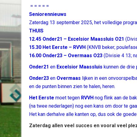
= = = = =
Seniorennieuws
Zaterdag 13 september 2025, het volledige progr
THUIS
12.45 Onder21 – Excelsior Maassluis O21
(Divis
15.30 Het Eerste – RVVH
(KNVB beker; poulefas
16.00 Onder23 – Overmaas O23
(Divisie 4 13; na
Onder21
en
Excelsior Maassluis
kunnen de drie 
Onder23
en
Overmaas
lijken in een onvoorspelba
en de punten binnen zien te halen, heren.
Het Eerste
moet tegen
RVVH
nog flink aan de ba
(na twee nederlagen) nog een kans om door te gaan
Het kan derhalve alle kanten op, dus ook de goede
Zaterdag allen veel succes en vooral veel plez