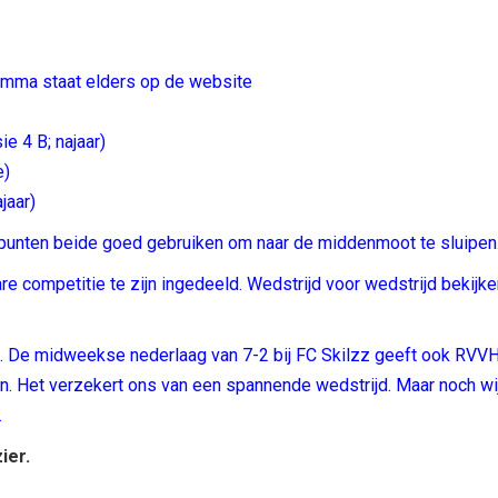
amma staat elders op de website
ie 4 B; najaar)
e)
jaar)
punten beide goed gebruiken om naar de middenmoot te sluipen
re competitie te zijn ingedeeld. Wedstrijd voor wedstrijd bekijk
k. De midweekse nederlaag van 7-2 bij FC Skilzz geeft ook RVV
. Het verzekert ons van een spannende wedstrijd. Maar noch wij
.
ier.