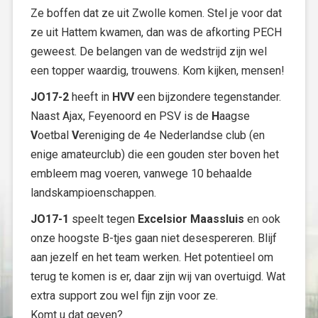
Ze boffen dat ze uit Zwolle komen. Stel je voor dat
ze uit Hattem kwamen, dan was de afkorting PECH
geweest. De belangen van de wedstrijd zijn wel
een topper waardig, trouwens. Kom kijken, mensen!
JO17-2
heeft in
HVV
een bijzondere tegenstander.
Naast Ajax, Feyenoord en PSV is de
H
aagse
V
oetbal
V
ereniging de 4e Nederlandse club (en
enige amateurclub) die een gouden ster boven het
embleem mag voeren, vanwege 10 behaalde
landskampioenschappen.
JO17-1
speelt tegen
Excelsior Maassluis
en ook
onze hoogste B-tjes gaan niet desespereren. Blijf
aan jezelf en het team werken. Het potentieel om
terug te komen is er, daar zijn wij van overtuigd. Wat
extra support zou wel fijn zijn voor ze.
Komt u dat geven?