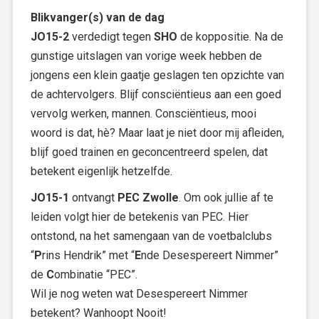
Blikvanger(s) van de dag
JO15-2
verdedigt tegen
SHO
de koppositie. Na de
gunstige uitslagen van vorige week hebben de
jongens een klein gaatje geslagen ten opzichte van
de achtervolgers. Blijf consciëntieus aan een goed
vervolg werken, mannen. Consciëntieus, mooi
woord is dat, hè? Maar laat je niet door mij afleiden,
blijf goed trainen en geconcentreerd spelen, dat
betekent eigenlijk hetzelfde.
JO15-1
ontvangt
PEC Zwolle
. Om ook jullie af te
leiden volgt hier de betekenis van PEC. Hier
ontstond, na het samengaan van de voetbalclubs
“
P
rins Hendrik” met “
E
nde Desespereert Nimmer”
de
C
ombinatie “PEC”.
Wil je nog weten wat Desespereert Nimmer
betekent? Wanhoopt Nooit!