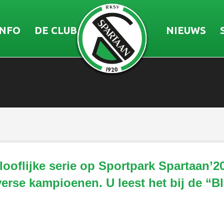
INFO
DE CLUB
NIEUWS
ooflijke serie op Sportpark Spartaan’20.
sverse kampioenen. U leest het bij de “B