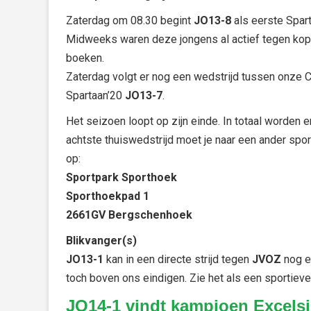
Zaterdag om 08.30 begint
JO13-8
als eerste Spar
Midweeks waren deze jongens al actief tegen ko
boeken.
Zaterdag volgt er nog een wedstrijd tussen onze C
Spartaan’20
JO13-7
.
Het seizoen loopt op zijn einde. In totaal worden 
achtste thuiswedstrijd moet je naar een ander spo
op:
Sportpark Sporthoek
Sporthoekpad 1
2661GV Bergschenhoek
Blikvanger(s)
JO13-1
kan in een directe strijd tegen
JVOZ
nog e
toch boven ons eindigen. Zie het als een sportieve
JO14-1 vindt kampioen Excelsi