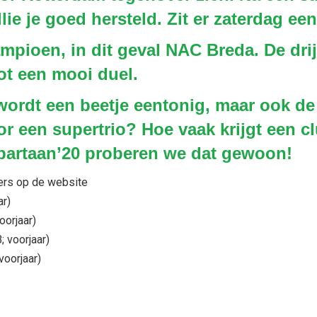
lie je goed hersteld. Zit er zaterdag ee
ampioen, in dit geval NAC Breda. De dr
tot een mooi duel.
wordt een beetje eentonig, maar ook de
r een supertrio? Hoe vaak krijgt een c
partaan’20 proberen we dat gewoon!
ders op de website
ar)
oorjaar)
; voorjaar)
voorjaar)