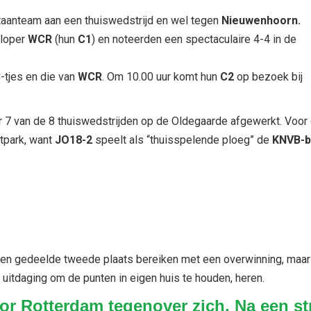
taanteam aan een thuiswedstrijd en wel tegen
Nieuwenhoorn.
ploper
WCR
(hun
C1
) en noteerden een spectaculaire 4-4 in de
-tjes en die van
WCR
. Om 10.00 uur komt hun
C2
op bezoek bij
er 7 van de 8 thuiswedstrijden op de Oldegaarde afgewerkt. Voor
rtpark, want
JO18-2
speelt als “thuisspelende ploeg” de
KNVB-b
en gedeelde tweede plaats bereiken met een overwinning, maar 
 uitdaging om de punten in eigen huis te houden, heren.
or Rotterdam tegenover zich. Na een st