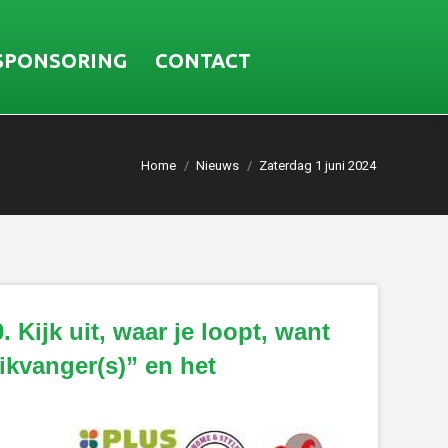
SPONSORING
CONTACT
Home
Nieuws
Zaterdag 1 juni 2024
 Kijk uit, waar je loopt, want
likvanger(s)” en het