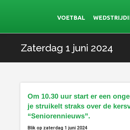
VOETBAL
WEDSTRIJD
Zaterdag 1 juni 2024
Je bent hier:
Om 10.30 uur start er een ongel
je struikelt straks over de ker
“Seniorennieuws”.
Blik op zaterdag 1 juni 2024