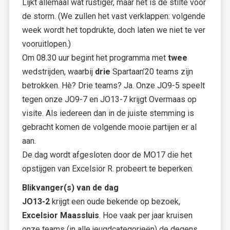
Lijkt allemaal wat rustiger, maar het is de stilte voor
de storm. (We zullen het vast verklappen: volgende
week wordt het topdrukte, doch laten we niet te ver
vooruitlopen.)
Om 08.30 uur begint het programma met
twee
wedstrijden, waarbij
drie
Spartaan’20 teams zijn
betrokken. Hè? Drie teams? Ja. Onze JO9-5 speelt
tegen onze JO9-7 en JO13-7 krijgt Overmaas op
visite. Als iedereen dan in de juiste stemming is
gebracht komen de volgende mooie partijen er al
aan.
De dag wordt afgesloten door de MO17 die het
opstijgen van Excelsior R. probeert te beperken.
Blikvanger(s) van de dag
JO13-2
krijgt een oude bekende op bezoek,
Excelsior Maassluis
. Hoe vaak per jaar kruisen
onze teams (in alle jeugdcategorieën) de degens