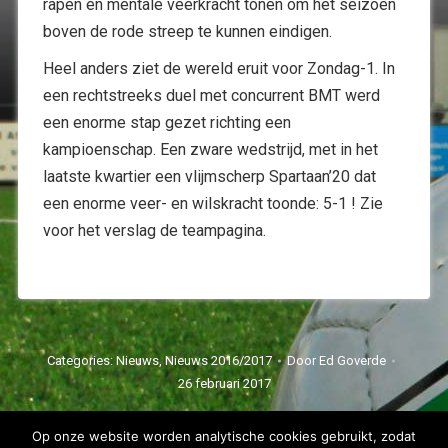
rapen en mentale veerkracht tonen om het seizoen
boven de rode streep te kunnen eindigen.
Heel anders ziet de wereld eruit voor Zondag-1. In
een rechtstreeks duel met concurrent BMT werd
een enorme stap gezet richting een
kampioenschap. Een zware wedstrijd, met in het
laatste kwartier een vlijmscherp Spartaan’20 dat
een enorme veer- en wilskracht toonde: 5-1 ! Zie
voor het verslag de teampagina.
Categories:
Nieuws
,
Nieuws 2016/2017
Door
Ed Goverde
26 februari 2017
Op onze website worden analytische cookies gebruikt, zodat