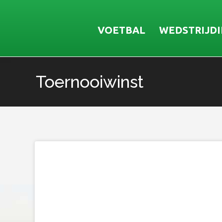
VOETBAL
WEDSTRIJD
Toernooiwinst
Je bent hier: