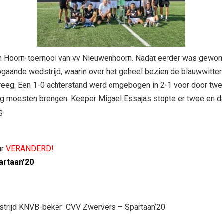
en Hoorn-toernooi van vv Nieuwenhoorn. Nadat eerder was gewonn
aande wedstrijd, waarin over het geheel bezien de blauwwitten
kreeg. Een 1-0 achterstand werd omgebogen in 2-1 voor door twe
ng moesten brengen. Keeper Migael Essajas stopte er twee en 
g.
ur
VERANDERD!
artaan’20
dstrijd KNVB-beker CVV Zwervers – Spartaan’20