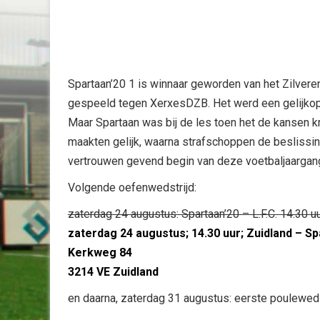
Spartaan’20 1 is winnaar geworden van het Zilver
gespeeld tegen XerxesDZB. Het werd een gelijkopg
Maar Spartaan was bij de les toen het de kansen 
maakten gelijk, waarna strafschoppen de beslissi
vertrouwen gevend begin van deze voetbaljaargan
Volgende oefenwedstrijd:
zaterdag 24 augustus: Spartaan’20 – L.F.C. 14.30 u
zaterdag 24 augustus; 14.30 uur; Zuidland – Sp
Kerkweg 84
3214 VE Zuidland
en daarna, zaterdag 31 augustus: eerste poulewe