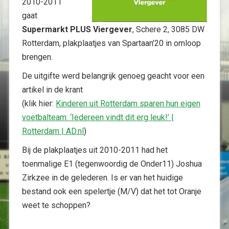
2010-2011
gaat
Supermarkt PLUS Viergever
, Schere 2, 3085 DW
Rotterdam, plakplaatjes van Spartaan’20 in omloop
brengen.
De uitgifte werd belangrijk genoeg geacht voor een
artikel in de krant
(klik hier:
Kinderen uit Rotterdam sparen hun eigen
voetbalteam: ‘Iedereen vindt dit erg leuk!’ |
Rotterdam | AD.nl
)
Bij de plakplaatjes uit 2010-2011 had het
toenmalige E1 (tegenwoordig de Onder11) Joshua
Zirkzee in de gelederen. Is er van het huidige
bestand ook een spelertje (M/V) dat het tot Oranje
weet te schoppen?