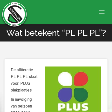
Wat betekent “PL PL PL”?
Je bent hier:
De alliteratie
PL PL PL staat
voor: PLUS
plakplaatjes
In navolging
van seizoen