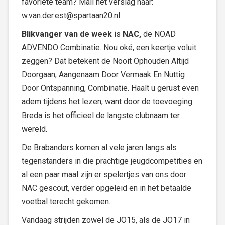
favoriete team? Mail het verslag naar:
w.van.der.est@spartaan20.nl
Blikvanger van de week
is
NAC,
de NOAD
ADVENDO Combinatie. Nou oké, een keertje voluit
zeggen? Dat betekent de Nooit Ophouden Altijd
Doorgaan, Aangenaam Door Vermaak En Nuttig
Door Ontspanning, Combinatie. Haalt u gerust even
adem tijdens het lezen, want door de toevoeging
Breda is het officieel de langste clubnaam ter
wereld.
De Brabanders komen al vele jaren langs als
tegenstanders in die prachtige jeugdcompetities en
al een paar maal zijn er spelertjes van ons door
NAC gescout, verder opgeleid en in het betaalde
voetbal terecht gekomen.
Vandaag strijden zowel de JO15, als de JO17 in