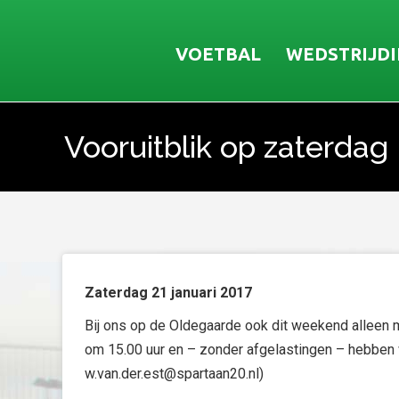
VOETBAL
WEDSTRIJD
Vooruitblik op zaterdag
Je bent hier:
Zaterdag 21 januari 2017
Bij ons op de Oldegaarde ook dit weekend alleen m
om 15.00 uur en – zonder afgelastingen – hebben w
w.van.der.est@spartaan20.nl)