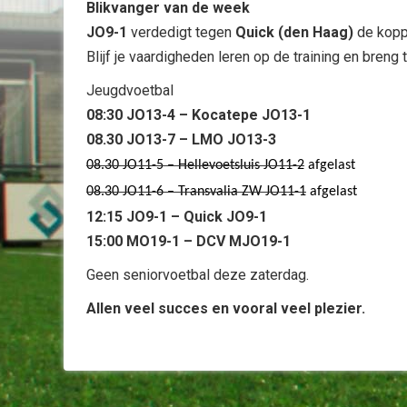
Blikvanger van de week
JO9-1
verdedigt tegen
Quick (den Haag)
de koppo
Blijf je vaardigheden leren op de training en breng 
Jeugdvoetbal
08:30 JO13-4 – Kocatepe JO13-1
08.30 JO13-7 – LMO JO13-3
08.30 JO11-5 – Hellevoetsluis JO11-2
afgelast
08.30 JO11-6 – Transvalia ZW JO11-1
afgelast
12:15 JO9-1 – Quick JO9-1
15:00 MO19-1 – DCV MJO19-1
Geen seniorvoetbal deze zaterdag.
Allen veel succes en vooral veel plezier.