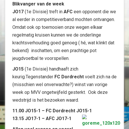
Blikvanger van de week
JO17
(1e Divisie) treft in
AFC
een opponent die we
al eerder in competitieverband mochten ontvangen.
Omdat ook op toernooien onze wegen elkaar
regelmatig kruisen kunnen we de onderlinge
krachtsverhouding goed genoeg ( hé, wat klinkt dat
bekend) inschatten, om een prachtige pot
jeugdvoetbal te voorspellen.
JO15
(1e Divisie) handhaaft zich
keurig.Tegenstander
FC Dordrecht
voelt zich na de
(misschien wel onverwachte?) winst van vorige
week op MVV ongetwijfeld gesterkt. Ook deze
wedstrijd is het bezoeken waard.
11.00 JO15-1 – FC Dordrecht JO15-1
13.15 JO17-1 – AFC JO17-1